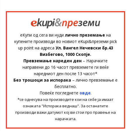
еКупи од сега ви нуди
лично преземање
на
купените производи во новиот eKupi&преземи pick
up point на адреса
Ул. Вангел Нечевски бр.43
Визбегово, 1000 Скопје.
Превземање нареден ден
– Нарачките
направени до 16 часот превземете ги веќе
наредниот ден после 13 часот*
Без трошоци за испорака
– лично превземање е
бесплатно.
Повеќе погледнете
овде
.
*се однесува на производите кои на себе ја имаат
ознаката "Испорака веднаш". За останатите
производи важи датумот кој ви стои про правење на
нарачката.