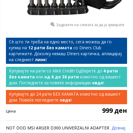
Задржете на сликата за да ја зумирате
Сѐ што ти треба на едно место, сега можеш да го
купиш на
12 рати без камата
со Diners Club
картичките. Доколку немаш DIners картичка, аплицирај
на следниот
линк
!
Купувајте на рати со Mint Credit! Одберете до
4 рати
без камата
или
од 6 до 36 рати
комотно од вашиот
дом. Погледнете за повеќе информации
овде
!
Купувајте до 24 рати БЕЗ КАМАТА комотно од вашиот
дом. Повеќе погледнете
овде
!
999 ден
Цена
NOT DOD MSI ARGER D300 UNIVERZALNI ADAPTER
Дознај