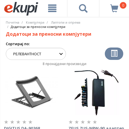
0
Почетна
Компјутери
Лаптопи и опрема
Додатоци за преносни компјутери
Додатоци за преносни компјутери
Сортирај по:
8 пронајдени производи
DIGITUS DA-90368,
ZEUS ZUS-NPW-90 адаптер