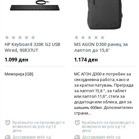
HP Keyboard 320K G2 USB
MS AGON D300 ранец за
Wired, 9SR37UT
лаптоп до 15,6"
1.099 ден
1.174 ден
Меморија [GB]
МС АГОН Д300 е потребен за
секојдневна работа, како и
за кратки патувањ. Преграда
за лаптоп 15,6 ", за таблет
или лаптоп 11,6", стеги за
додатоци или облека, дел за
шишињ 600мл. Дополнителен
страни...
Враќањето на производот е
Враќањето на производот е
возможно во рок од 14
возможно во рок од 14
дена
дена
Доставуваме веќе од
Доставуваме веќе од