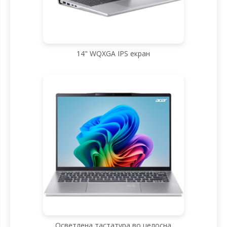
14" WQXGA IPS екран
Осветлена тастатура во целосна