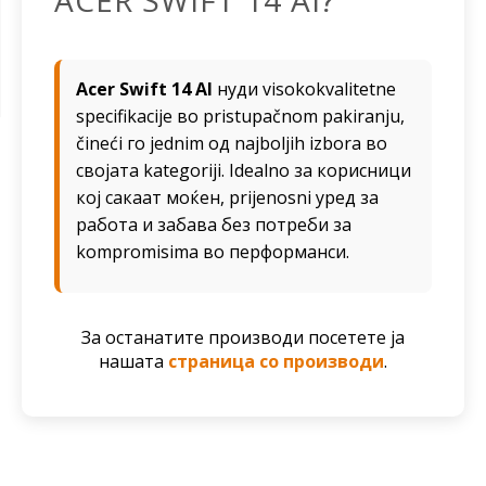
ACER SWIFT 14 AI?
Acer Swift 14 AI
нуди visokokvalitetne
specifikacije во pristupačnom pakiranju,
čineći го jednim од najboljih izbora во
својата kategoriji. Idealno за корисници
кој сакаат моќен, prijenosni уред за
работа и забава без потреби за
kompromisima во перформанси.
За останатите производи посетете ја
нашата
страница со производи
.