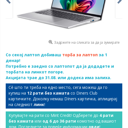
Задржете на сликата за да ја зумирате
Со секој лаптоп добиваш
торба за лаптоп
за 1
денар!
Потребно е заедно со лаптопот да ја додадете и
торбата на линкот погоре.
Акцијата трае до 31.08. или додека има залиха.
Сѐ што ти треба на едно место, сега можеш да го
купиш на
12 рати без камата
со Diners Club
картичките. Доколку немаш DIners картичка, аплицирај
на следниот
линк
!
Купувајте на рати со Mint Credit! Одберете до
4 рати
без камата
или
од 6 до 36 рати
комотно од вашиот
дом. Погледнете за повеќе информации
овде
!