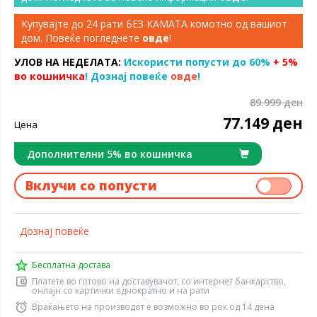
Купувајте до 24 рати БЕЗ КАМАТА комотно од вашиот
дом. Повеќе погледнете
овде
!
УЛОВ НА НЕДЕЛАТА:
Искористи попусти до 60%
+ 5%
во кошничка
! Дознај повеќе
овде
!
89.999 ден
77.149 ден
Цена
Дополнителни 5% во кошничка
Вклучи со попусти
Дознај повеќе
Бесплатна достава
Платете во готово на доставувачот, со интернет банкарство,
онлајн со картички еднократно и на рати
Враќањето на производот е возможно во рок од 14 дена