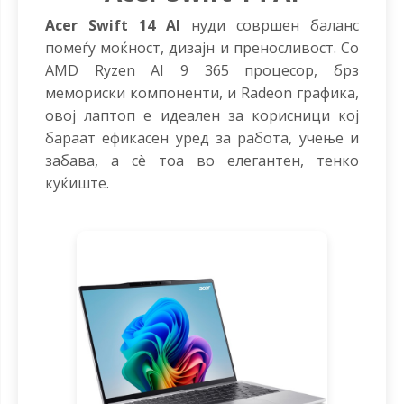
Acer Swift 14 AI
нуди совршен баланс
помеѓу моќност, дизајн и преносливост. Со
AMD Ryzen AI 9 365 процесор, брз
мемориски компоненти, и Radeon графика,
овој лаптоп е идеален за корисници кој
бараат ефикасен уред за работа, учење и
забава, а сè тоа во елегантен, тенко
куќиште.