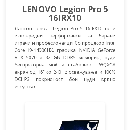
LENOVO Legion Pro 5
16IRX10
Лаптоп Lenovo Legion Pro 5 16IRX10 носи
извонредни перформанси за барани
играчи и професионалци. Со процесор Intel
Core i9-14900HX, графика NVIDIA GeForce
RTX 5070 и 32 GB DDR5 меморија, нуди
беспрекорна моќ и стабилност. WQXGA
екран од 16" со 240Hz освежување и 100%
DCI-P3 покриеност бои нуди врвно
искуство.