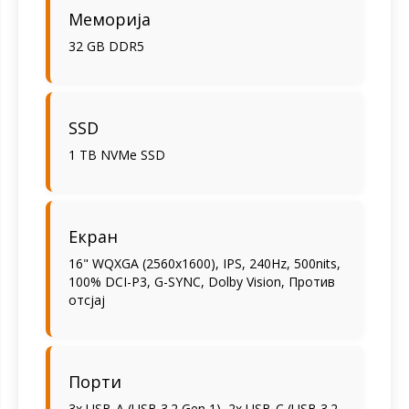
Меморија
32 GB DDR5
SSD
1 TB NVMe SSD
Екран
16" WQXGA (2560x1600), IPS, 240Hz, 500nits,
100% DCI-P3, G-SYNC, Dolby Vision, Против
отсјај
Порти
3x USB-A (USB 3.2 Gen 1), 2x USB-C (USB 3.2