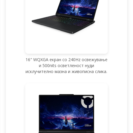
16" WQXGA екран со 240Hz освежување
и 500nits осветленост нуди
исклучително мазна и живописна слика.