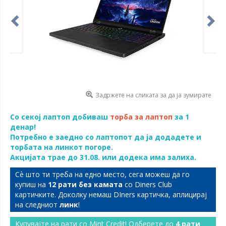
Задржете на сликата за да ја зумирате
Со секој лаптоп добиваш
торба за лаптоп
за 1
денар!
Потребно е заедно со лаптопот да ја додадете и
торбата на линкот погоре.
Акцијата трае до 31.08. или додека има залиха.
Сѐ што ти треба на едно место, сега можеш да го
купиш на
12 рати без камата
со Diners Club
картичките. Доколку немаш DIners картичка, аплицирај
на следниот
линк
!
Купувајте на рати со Mint Credit! Одберете до
4 рати