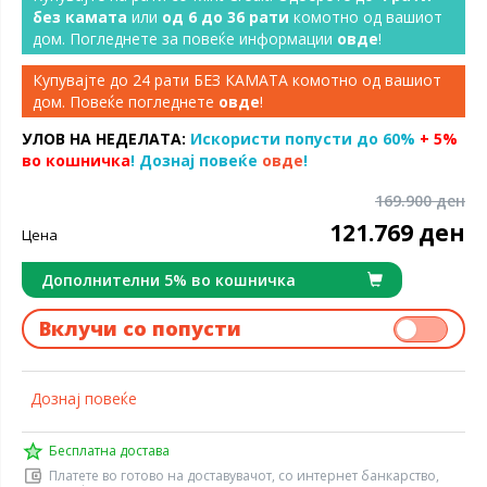
без камата
или
од 6 до 36 рати
комотно од вашиот
дом. Погледнете за повеќе информации
овде
!
Купувајте до 24 рати БЕЗ КАМАТА комотно од вашиот
дом. Повеќе погледнете
овде
!
УЛОВ НА НЕДЕЛАТА:
Искористи попусти до 60%
+ 5%
во кошничка
! Дознај повеќе
овде
!
169.900 ден
121.769 ден
Цена
Дополнителни 5% во кошничка
Вклучи со попусти
Дознај повеќе
Бесплатна достава
Платете во готово на доставувачот, со интернет банкарство,