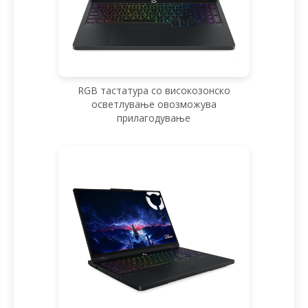
RGB тастатура со високозонско
осветлување овозможува
прилагодување