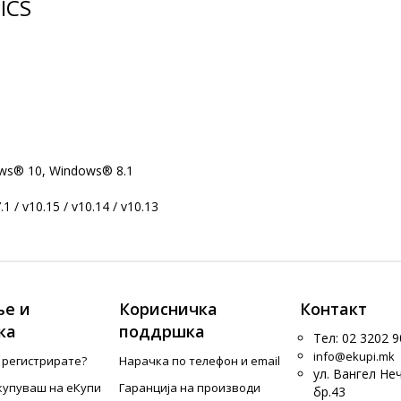
ICS
ws® 10, Windows® 8.1
1 / v10.15 / v10.14 / v10.13
е и
Корисничка
Контакт
ка
поддршка
Тел: 02 3202 9
info@ekupi.mk
е регистрирате?
Нарачка по телефон и еmail
ул. Вангел Не
купуваш на еКупи
Гаранција на производи
бр.43