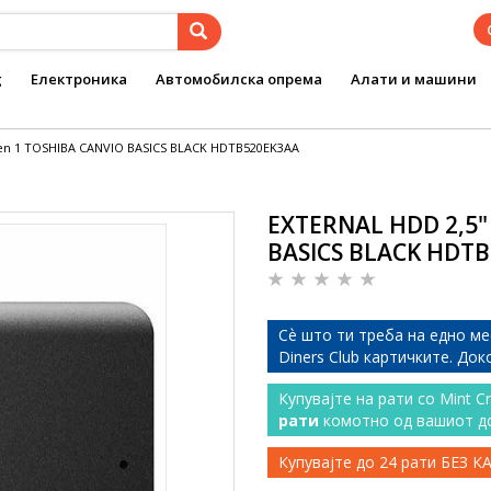
g
Електроника
Автомобилска опрема
Алати и машини
Gen 1 TOSHIBA CANVIO BASICS BLACK HDTB520EK3AA
EXTERNAL HDD 2,5" 
BASICS BLACK HDT
Сѐ што ти треба на едно ме
Diners Club картичките. До
Купувајте на рати со Mint C
рати
комотно од вашиот д
Купувајте до 24 рати БЕЗ 