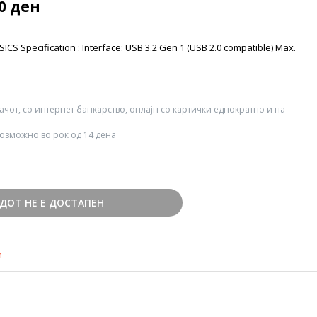
00 ден
S Specification : Interface: USB 3.2 Gen 1 (USB 2.0 compatible) Max.
вачот, со интернет банкарство, онлајн со картички еднократно и на
озможно во рок од 14 дена
ДОТ НЕ Е ДОСТАПЕН
и