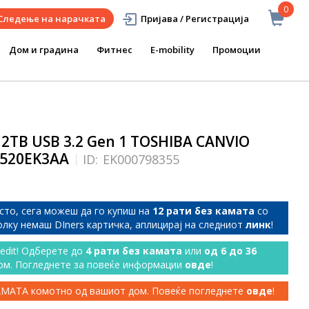
0
Следење на нарачката
Пријава / Регистрација
Дом и градина
Фитнес
E-mobility
Промоции
2TB USB 3.2 Gen 1 TOSHIBA CANVIO
B520EK3AA
ID:
EK000798355
сто, сега можеш да го купиш на
12 рати без камата
со
колку немаш DIners картичка, аплицирај на следниот
линк
!
redit! Одберете до
4 рати без камата
или
од 6 до 36
ом. Погледнете за повеќе информации
овде
!
КАМАТА комотно од вашиот дом. Повеќе погледнете
овде
!