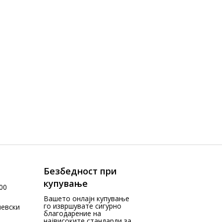
Безбедност при
купување
00
Вашето онлајн купување
го извршувате сигурно
чевски
благодарение на
највисоките стандарди за