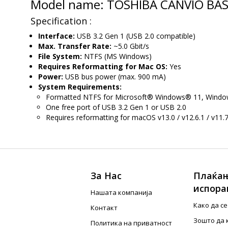
Model name: TOSHIBA CANVIO BAS
Specification :
Interface:
USB 3.2 Gen 1 (USB 2.0 compatible)
Max. Transfer Rate:
~5.0 Gbit/s
File System:
NTFS (MS Windows)
Requires Reformatting for Mac OS:
Yes
Power:
USB bus power (max. 900 mA)
System Requirements:
Formatted NTFS for Microsoft® Windows® 11, Windo
One free port of USB 3.2 Gen 1 or USB 2.0
Requires reformatting for macOS v13.0 / v12.6.1 / v11.7.
За Нас
Плаќањ
испора
Нашата компанија
Како да с
Контакт
Зошто да 
Политика на приватност