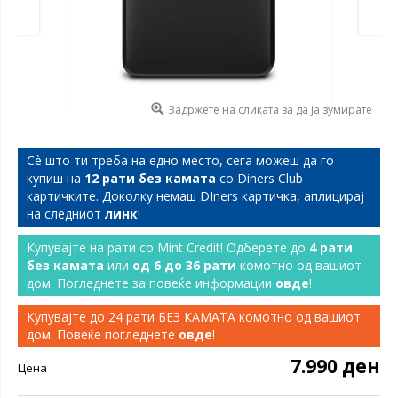
Задржете на сликата за да ја зумирате
Сѐ што ти треба на едно место, сега можеш да го
купиш на
12 рати без камата
со Diners Club
картичките. Доколку немаш DIners картичка, аплицирај
на следниот
линк
!
Купувајте на рати со Mint Credit! Одберете до
4 рати
без камата
или
од 6 до 36 рати
комотно од вашиот
дом. Погледнете за повеќе информации
овде
!
Купувајте до 24 рати БЕЗ КАМАТА комотно од вашиот
дом. Повеќе погледнете
овде
!
7.990 ден
Цена