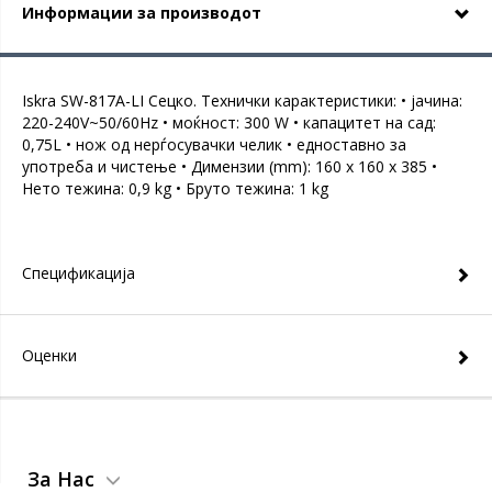
Информации за производот
Iskra SW-817A-LI Сецко. Технички карактеристики: • јачина:
220-240V~50/60Hz • моќност: 300 W • капацитет на сад:
0,75L • нож од нерѓосувачки челик • едноставно за
употреба и чистење • Димензии (mm): 160 x 160 x 385 •
Нето тежина: 0,9 kg • Бруто тежина: 1 kg
Спецификација
Оценки
За Нас