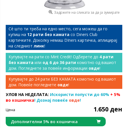
Задржете на сликата за да ја зумирате
Сѐ што ти треба на едно место, сега можеш да го
купиш на
12 рати без камата
со Diners Club
картичките. Доколку немаш DIners картичка, аплицирај
на следниот
линк
!
Купувајте на рати со Mint Credit! Одберете до
4 рати
без камата
или
од 6 до 36 рати
комотно од вашиот
дом. Погледнете за повеќе информации
овде
!
Купувајте до 24 рати БЕЗ КАМАТА комотно од вашиот
дом. Повеќе погледнете
овде
!
УЛОВ НА НЕДЕЛАТА:
Искористи попусти до 60%
+ 5%
во кошничка
! Дознај повеќе
овде
!
1.650 ден
Цена
Дополнителни 5% во кошничка