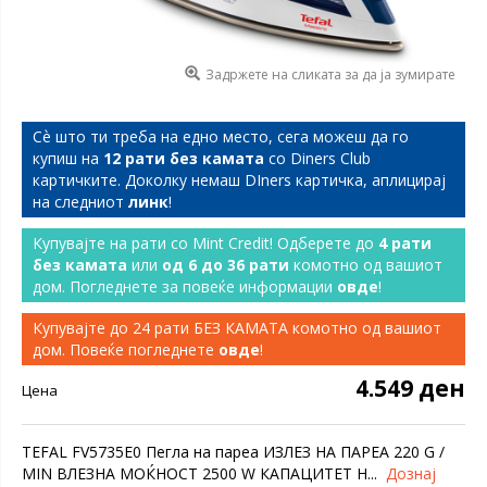
Задржете на сликата за да ја зумирате
Сѐ што ти треба на едно место, сега можеш да го
купиш на
12 рати без камата
со Diners Club
картичките. Доколку немаш DIners картичка, аплицирај
на следниот
линк
!
Купувајте на рати со Mint Credit! Одберете до
4 рати
без камата
или
од 6 до 36 рати
комотно од вашиот
дом. Погледнете за повеќе информации
овде
!
Купувајте до 24 рати БЕЗ КАМАТА комотно од вашиот
дом. Повеќе погледнете
овде
!
4.549 ден
Цена
TEFAL FV5735E0 Пегла на пареа ИЗЛЕЗ НА ПАРЕА 220 G /
MIN ВЛЕЗНА МОЌНОСТ 2500 W КАПАЦИТЕТ Н...
Дознај