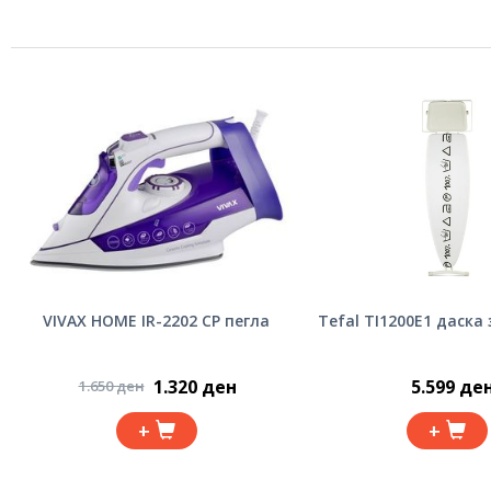
VIVAX HOME IR-2202 CP пегла
Tefal TI1200E1 даска
1.320 ден
5.599 де
1.650 ден
+
+