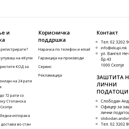
е и
Корисничка
Контакт
ка
поддршка
Тел: 02 3202 9
info@ekupi.mk
е регистрирате?
Нарачка по телефон и еmail
ул. Вангел Не
купуваш на еКупи
Гаранција на производи
бр.43
1000 Скопје
ористите КОД за
Сервис
Рекламација
ЗАШТИТА Н
онлајн на 24 рати
ЛИЧНИ
а
ПОДАТОЦИ
до 72 рати со
Слободан Ан
еку Стопанска
Офицер за за
 Скопје
лични подато
збедна испорака
slobodan.ando
Тел. 02 3202 8
 достава во стан