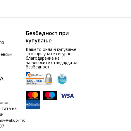
Безбедност при
купување
00
Вашето онлајн купување
го извршувате сигурно
чевски
благодарение на
највисоките стандарди за
безбедност.
А
донов
штита на
ци
nov@ekupi.mk
07