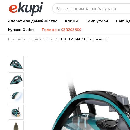
Апарати за домаќинство
Клими
Компјутери
Gamin
Купков Outlet
Телефон: 02 3202 900
Почетна
Пегли на пареа
TEFAL FV9844E0 Пегла на пареа