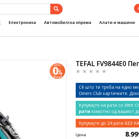
g
Електроника
Автомобилска опрема
Алати и машини
TEFAL FV9844E0 Пе
Сѐ што ти треба на едно ме
Diners Club картичките. До
Купувајте на рати со Mint C
рати
комотно од вашиот д
Купувајте до 24 рати БЕЗ 
8.9
Цена