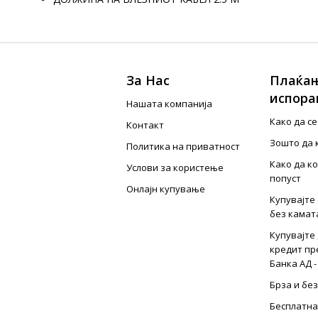
За Нас
Плаќањ
испора
Нашата компанија
Како да с
Контакт
Зошто да 
Политика на приватност
Како да к
Услови за користење
попуст
Онлајн купување
Купувајте 
без камат
Купувајте 
кредит пр
Банка АД -
Брза и бе
Бесплатна