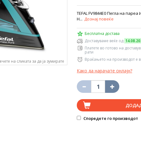
TEFAL FV9844E0 Пегла на пареа
Н...
Дознај повеќе
Бесплатна достава
Доставуваме веќе од
14.08.20
Платете во готово на доставу
рати
Враќањето на производот е в
ечете на сликата за да ја зумирате
Како да нарачате онлајн?
ДОДА
Споредете го производот