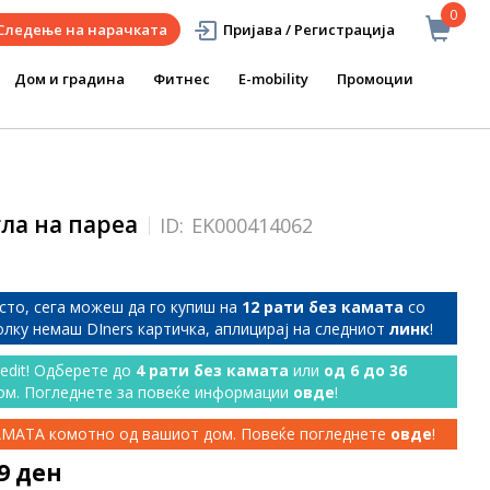
0
Следење на нарачката
Пријава / Регистрација
Дом и градина
Фитнес
E-mobility
Промоции
гла на пареа
ID:
EK000414062
сто, сега можеш да го купиш на
12 рати без камата
со
колку немаш DIners картичка, аплицирај на следниот
линк
!
redit! Одберете до
4 рати без камата
или
од 6 до 36
ом. Погледнете за повеќе информации
овде
!
КАМАТА комотно од вашиот дом. Повеќе погледнете
овде
!
99 ден