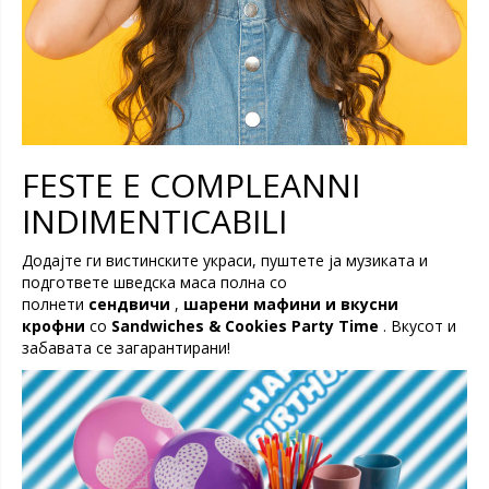
FESTE E COMPLEANNI
INDIMENTICABILI
Додајте ги вистинските украси, пуштете ја музиката и
подгответе шведска маса полна со
полнети
сендвичи
,
шарени мафини и вкусни
крофни
со
Sandwiches & Cookies Party Time
. Вкусот и
забавата се загарантирани!