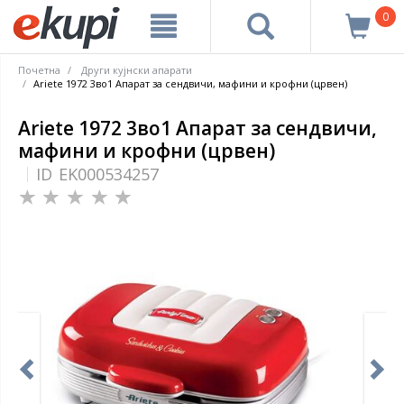
0
Почетна
Други кујнски апарати
Ariete 1972 3во1 Апарат за сендвичи, мафини и крофни (црвен)
Ariete 1972 3во1 Апарат за сендвичи,
мафини и крофни (црвен)
ID
EK000534257