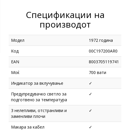
Спецификации на
производот
Модел
1972 година
Код
00C197200AR0
EAN
8003705119741
Моќ
700 вати
Индикатор за вклучување
✓
Предупредувачко светло за
✓
подготвено за температура
3 нелепливи, отстранливи и
✓
заменливи плочи
Макара за кабел
✓