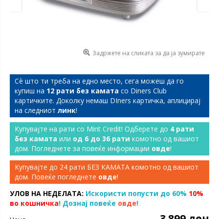
Задржете на сликата за да ја зумирате
Сѐ што ти треба на едно место, сега можеш да го
купиш на
12 рати без камата
со Diners Club
картичките. Доколку немаш DIners картичка, аплицирај
на следниот
линк
!
Купувајте на рати со Mint Credit! Одберете до
4 рати
без камата
или
од 6 до 36 рати
комотно од вашиот
дом. Погледнете за повеќе информации
овде
!
Купувајте до 24 рати БЕЗ КАМАТА комотно од вашиот
дом. Повеќе погледнете
овде
!
УЛОВ НА НЕДЕЛАТА:
Искористи попусти до 60%
10%
во кошничка
! Дознај повеќе
овде
!
3.899 ден