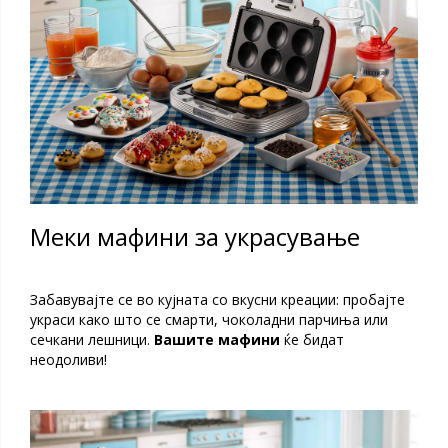
Меки мафини за украсување
Забавувајте се во кујната со вкусни креации: пробајте
украси како што се смарти, чоколадни парчиња или
сечкани лешници.
Вашите мафини
ќе бидат
неодоливи!