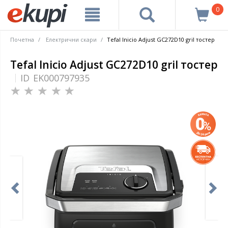
0
Почетна
Електрични скари
Tefal Inicio Adjust GC272D10 gril тостер
Tefal Inicio Adjust GC272D10 gril тостер
ID
EK000797935