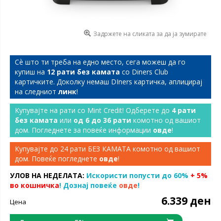
Задржете на сликата за да ја зумирате
Сѐ што ти треба на едно место, сега можеш да го
купиш на
12 рати без камата
со Diners Club
картичките. Доколку немаш DIners картичка, аплицирај
на следниот
линк
!
Купувајте на рати со Mint Credit! Одберете до
4 рати
без камата
или
од 6 до 36 рати
комотно од вашиот
дом. Погледнете за повеќе информации
овде
!
Купувајте до 24 рати БЕЗ КАМАТА комотно од вашиот
дом. Повеќе погледнете
овде
!
УЛОВ НА НЕДЕЛАТА:
Искористи попусти до 60%
+ 5%
во кошничка
! Дознај повеќе
овде
!
6.339 ден
Цена