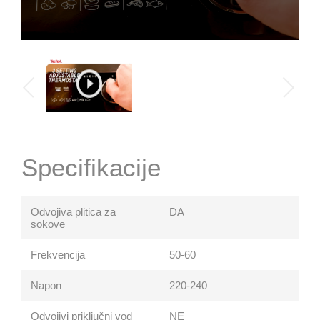
Specifikacije
Odvojiva plitica za
DA
sokove
Frekvencija
50-60
Napon
220-240
Odvojivi priključni vod
NE