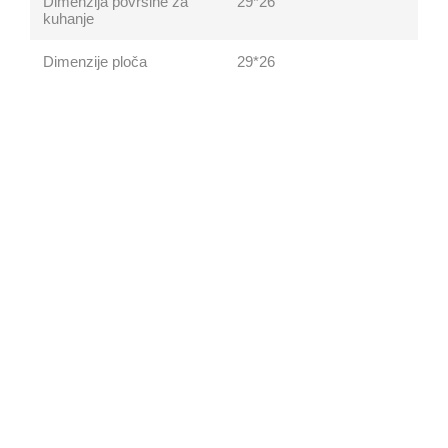
Dimenzija površine za
29*26
kuhanje
Dimenzije ploča
29*26
Plitice za kuhanje
Roštiljanje
Ostale boje
Crna
Boja
Nehrđajući čelik
Snaga
Podesivi termostat
DA
Dijelovi sigurno za pranje
u perilici posuđa
Snaga
1830 – 2180
Documents