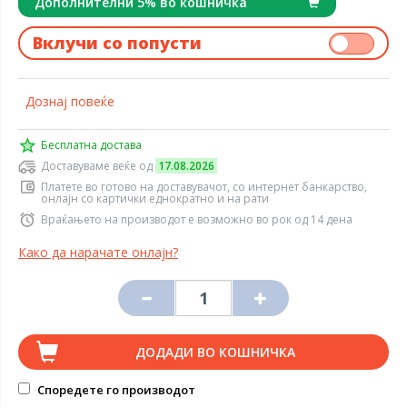
Дополнителни 5% во кошничка
Вклучи со попусти
Дознај повеќе
Бесплатна достава
Доставуваме веќе од
17.08.2026
Платете во готово на доставувачот, со интернет банкарство,
онлајн со картички еднократно и на рати
Враќањето на производот е возможно во рок од 14 дена
Како да нарачате онлајн?
ДОДАДИ ВО КОШНИЧКА
Споредете го производот