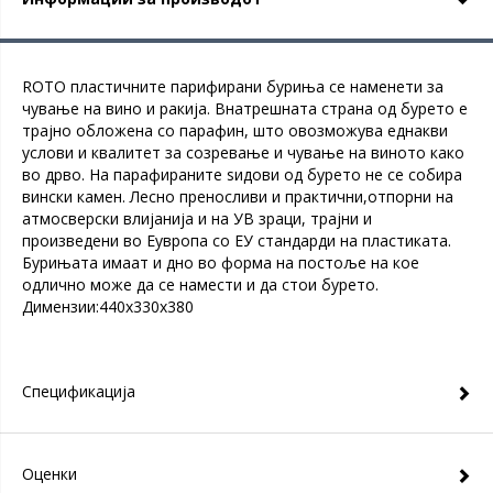
ROTO пластичните парифирани буриња се наменети за
чување на вино и ракија. Внатрешната страна од бурето е
трајно обложена со парафин, што овозможува еднакви
услови и квалитет за созревање и чување на виното како
во дрво. На парафираните ѕидови од бурето не се собира
вински камен. Лесно преносливи и практични,отпорни на
атмосверски влијанија и на УВ зраци, трајни и
произведени во Еувропа со ЕУ стандарди на пластиката.
Бурињата имаат и дно во форма на постоље на кое
одлично може да се намести и да стои бурето.
Димензии:440x330x380
Спецификација
Оценки