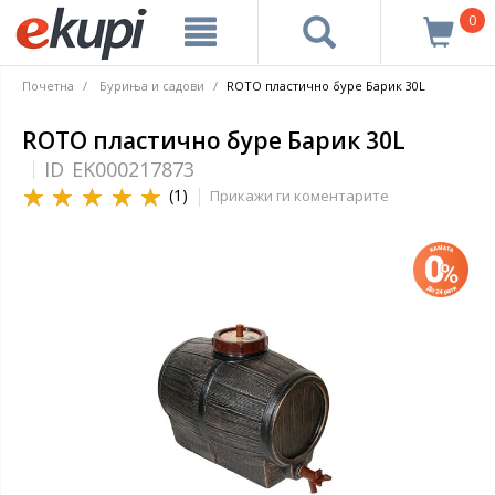
0
Почетна
Буриња и садови
ROTO пластично буре Барик 30L
ROTO пластично буре Барик 30L
ID
EK000217873
(1)
Прикажи ги коментарите