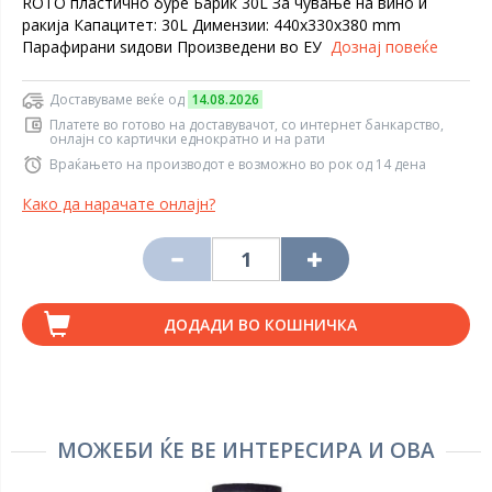
ROTO пластично буре Барик 30L За чување на вино и
ракија Капацитет: 30L Димензии: 440x330x380 mm
Парафирани ѕидови Произведени во ЕУ
Дознај повеќе
Доставуваме веќе од
14.08.2026
Платете во готово на доставувачот, со интернет банкарство,
онлајн со картички еднократно и на рати
Враќањето на производот е возможно во рок од 14 дена
Како да нарачате онлајн?
ДОДАДИ ВО КОШНИЧКА
МОЖЕБИ ЌЕ ВЕ ИНТЕРЕСИРА И ОВА