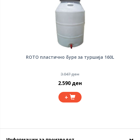
ROTO пластично буре за туршија 160L
3.047 ден
2.590 ден
+
Информации за производот