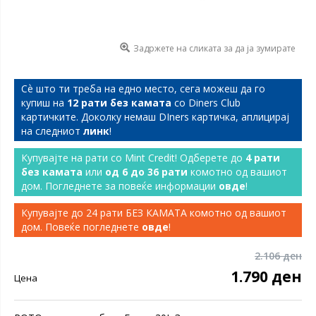
Задржете на сликата за да ја зумирате
Сѐ што ти треба на едно место, сега можеш да го
купиш на
12 рати без камата
со Diners Club
картичките. Доколку немаш DIners картичка, аплицирај
на следниот
линк
!
Купувајте на рати со Mint Credit! Одберете до
4 рати
без камата
или
од 6 до 36 рати
комотно од вашиот
дом. Погледнете за повеќе информации
овде
!
Купувајте до 24 рати БЕЗ КАМАТА комотно од вашиот
дом. Повеќе погледнете
овде
!
2.106 ден
1.790 ден
Цена