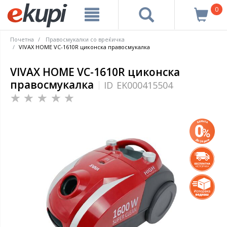
0
Почетна
Правосмукалки со вреќичка
VIVAX HOME VC-1610R циконска правосмукалка
VIVAX HOME VC-1610R циконска
правосмукалка
ID
EK000415504