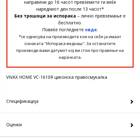
направени до 16 часот превземете ги веќе
наредниот ден после 13 часот*
Без трошоци за испорака
– лично превземање е
бесплатно.
Повеќе погледнете
овде
.
*се однесува на производите кои на себе ја имаат
ознаката "Испорака веднаш". За останатите
производи важи датумот кој ви стои про правење на
нарачката.
VIVAX HOME VC-1610R циконска правосмукалка
Спецификација
Оценки