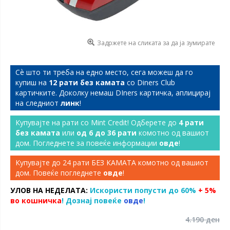
Задржете на сликата за да ја зумирате
Сѐ што ти треба на едно место, сега можеш да го
купиш на
12 рати без камата
со Diners Club
картичките. Доколку немаш DIners картичка, аплицирај
на следниот
линк
!
Купувајте на рати со Mint Credit! Одберете до
4 рати
без камата
или
од 6 до 36 рати
комотно од вашиот
дом. Погледнете за повеќе информации
овде
!
Купувајте до 24 рати БЕЗ КАМАТА комотно од вашиот
дом. Повеќе погледнете
овде
!
УЛОВ НА НЕДЕЛАТА:
Искористи попусти до 60%
+ 5%
во кошничка
! Дознај повеќе
овде
!
4.190 ден