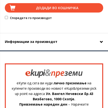
ДОДАДИ ВО КОШНИЧКА
Споредете го производот
Информации за производот
еКупи од сега ви нуди
лично преземање
на
купените производи во новиот eKupi&преземи pick
up point на адреса
Ул. Вангел Нечевски бр.43
Визбегово, 1000 Скопје.
Превземање нареден ден
– Нарачките