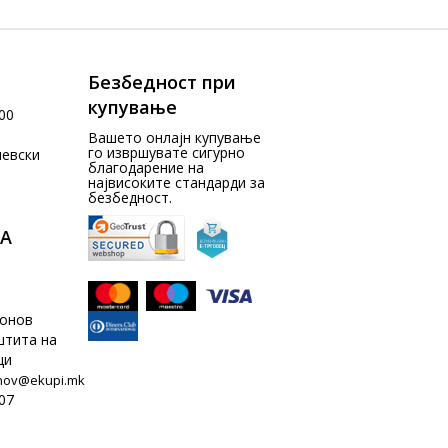
Безбедност при
купување
00
Вашето онлајн купување
го извршувате сигурно
чевски
благодарение на
највисоките стандарди за
безбедност.
А
донов
штита на
ци
nov@ekupi.mk
07