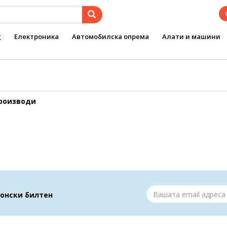
g
Електроника
Автомобилска опрема
Алати и машини
производи
ронски билтен