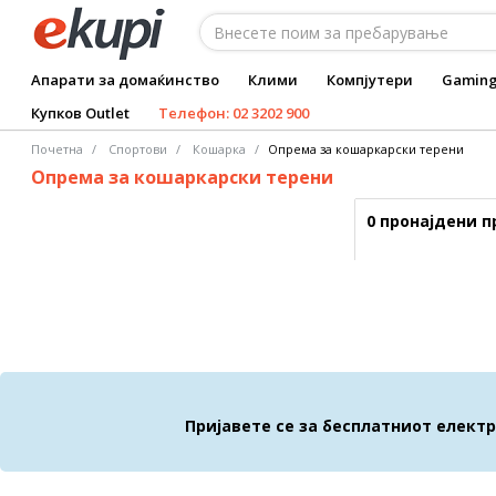
Апарати за домаќинство
Клими
Компјутери
Gamin
Купков Outlet
Телефон: 02 3202 900
Почетна
Спортови
Кошарка
Опрема за кошаркарски терени
Опрема за кошаркарски терени
0 пронајдени 
Пријавете се за бесплатниот елект