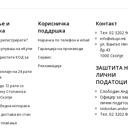
е и
Корисничка
Контакт
ка
поддршка
Тел: 02 3202 9
info@ekupi.mk
е регистрирате?
Нарачка по телефон и еmail
ул. Вангел Не
купуваш на еКупи
Гаранција на производи
бр.43
1000 Скопје
ористите КОД за
Сервис
Рекламација
ЗАШТИТА Н
онлајн на 24 рати
ЛИЧНИ
а
ПОДАТОЦИ
до 72 рати со
Слободан Ан
еку Стопанска
Офицер за за
 Скопје
лични подато
збедна испорака
slobodan.ando
Тел. 02 3202 8
 достава во стан
 плаќање