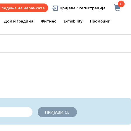
0
Следење на нарачката
Пријава / Регистрација
Дом и градина
Фитнес
E-mobility
Промоции
ПРИЈАВИ СЕ