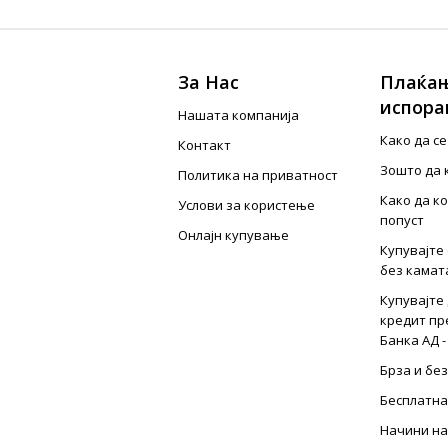
За Нас
Плаќањ
испора
Нашата компанија
Како да с
Контакт
Зошто да 
Политика на приватност
Како да к
Услови за користење
попуст
Онлајн купување
Купувајте 
без камат
Купувајте 
кредит пр
Банка АД -
Брза и бе
Бесплатна
Начини на