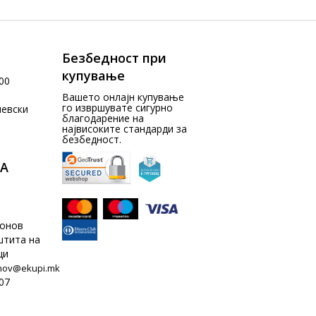
Безбедност при
купување
00
Вашето онлајн купување
го извршувате сигурно
чевски
благодарение на
највисоките стандарди за
безбедност.
А
донов
штита на
ци
nov@ekupi.mk
07