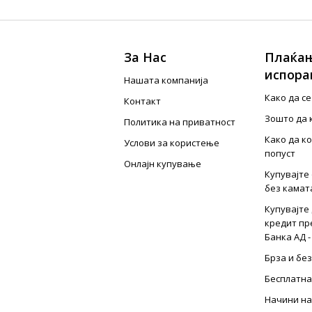
За Нас
Плаќањ
испора
Нашата компанија
Како да с
Контакт
Зошто да 
Политика на приватност
Како да к
Услови за користење
попуст
Онлајн купување
Купувајте 
без камат
Купувајте 
кредит пр
Банка АД -
Брза и бе
Бесплатна
Начини на