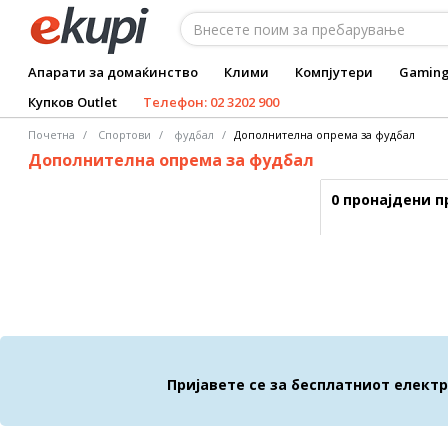
Апарати за домаќинство
Клими
Компјутери
Gamin
Купков Outlet
Телефон: 02 3202 900
Почетна
Спортови
фудбал
Дополнителна опрема за фудбал
Дополнителна опрема за фудбал
0 пронајдени 
Пријавете се за бесплатниот елект