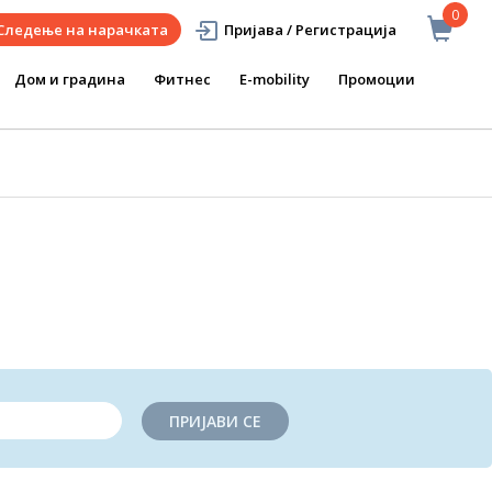
0
Следење на нарачката
Пријава / Регистрација
Дом и градина
Фитнес
E-mobility
Промоции
ПРИЈАВИ СЕ