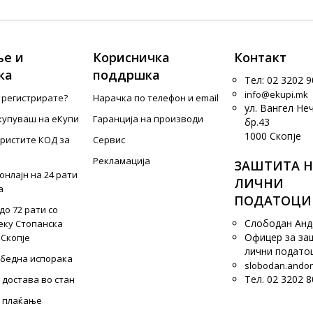
е и
Корисничка
Контакт
ка
поддршка
Тел: 02 3202 9
info@ekupi.mk
е регистрирате?
Нарачка по телефон и еmail
ул. Вангел Не
купуваш на еКупи
Гаранција на производи
бр.43
1000 Скопје
ористите КОД за
Сервис
Рекламација
ЗАШТИТА Н
онлајн на 24 рати
ЛИЧНИ
а
ПОДАТОЦИ
до 72 рати со
Слободан Ан
еку Стопанска
Офицер за за
 Скопје
лични подато
збедна испорака
slobodan.ando
Тел. 02 3202 8
 достава во стан
 плаќање