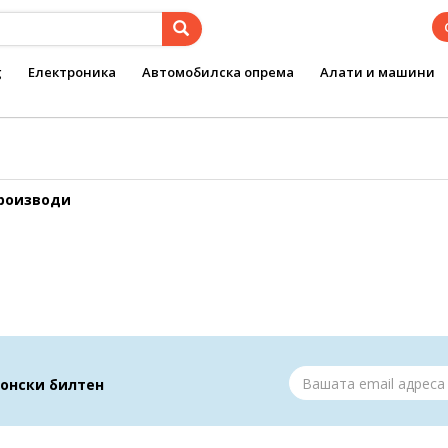
g
Електроника
Автомобилска опрема
Алати и машини
производи
ронски билтен