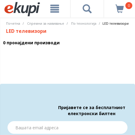
0
Почетна
Спремни за навивање
По технологија
LED телевизори
LED телевизори
0 пронајдени производи
Пријавете се за бесплатниот
електронски билтен