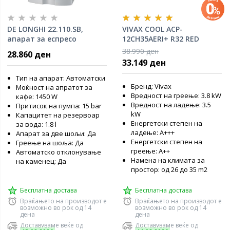
DE LONGHI 22.110.SB,
VIVAX COOL ACP-
апарат за еспресо
12CH35AERI+ R32 RED
инвертер клима уред
38.990 ден
28.860 ден
33.149 ден
Тип на апарат: Автоматски
Бренд: Vivax
Моќност на апратот за
Вредност на греење: 3.8 kW
кафе: 1450 W
Вредност на ладење: 3.5
Притисок на пумпа: 15 bar
kW
Капацитет на резервоар
Енергетски степен на
за вода: 1.8 l
ладење: A+++
Апарат за две шољи: Да
Енергетски степен на
Греење на шоља: Да
греење: А++
Автоматско отклонување
Намена на климата за
на каменец: Да
простор: од 26 до 35 m2
Бесплатна достава
Бесплатна достава
Враќањето на производот е
Враќањето на производот е
возможно во рок од 14
возможно во рок од 14
дена
дена
Доставуваме веќе од
Доставуваме веќе од