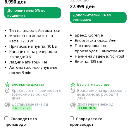
6.990 ден
27.999 ден
Дополнителни 5% во
Дополнителни 5% во
кошничка
кошничка
Тип на апарат: Автоматски
Бренд: Gorenje
Моќност на апратот за
Енергетска класа: А++
кафе: 1250 W
Поставување на
Притисок на пумпа: 10 bar
производот: Самостоечки
Капацитет на резервоар
Начин на ладење: No Frost
за вода: 0.6 l
Висина: 185 cm
Ладни напитоци: Не
Автоматско исклучување
после: 9 min
Бесплатна достава
Бесплатна достава
Враќањето на производот е
Враќањето на производот е
возможно во рок од 14
возможно во рок од 14
дена
дена
Доставуваме веќе од
Доставуваме веќе од
14.08.2026
11.08.2026
Споредете го
Споредете го
производот
производот