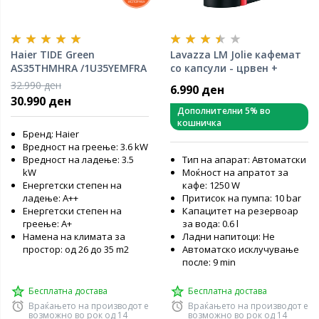
Haier TIDE Green
Lavazza LM Jolie кафемат
AS35THMHRA /1U35YEMFRA
со капсули - црвен +
[3.5KW} инвертер систем
ГРАТИС 9 капсули
32.990 ден
6.990 ден
R32
30.990 ден
Дополнителни 5% во
кошничка
Бренд: Haier
Вредност на греење: 3.6 kW
Вредност на ладење: 3.5
Тип на апарат: Автоматски
kW
Моќност на апратот за
Енергетски степен на
кафе: 1250 W
ладење: А++
Притисок на пумпа: 10 bar
Енергетски степен на
Капацитет на резервоар
греење: А+
за вода: 0.6 l
Намена на климата за
Ладни напитоци: Не
простор: од 26 до 35 m2
Автоматско исклучување
после: 9 min
Бесплатна достава
Бесплатна достава
Враќањето на производот е
Враќањето на производот е
возможно во рок од 14
возможно во рок од 14