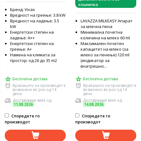
кошничка
Бренд: Vivax
Вредност на греење: 3.8 kW
Вредност на ладење: 3.5
LAVAZZA MILKEASY Апарат
kW
за млечна пена
Енергетски степен на
Минимална почетна
ладење: А++
количина на млеко 60 ml
Енергетски степен на
Максимален почетен
греење: А+
капацитет на млеко (за
Намена на климата за
млеко за пенење) 120 ml
простор: од 26 до 35 m2
(индикатор за
внатрешно...
Бесплатна достава
Бесплатна достава
Враќањето на производот е
Враќањето на производот е
возможно во рок од 14
возможно во рок од 14
дена
дена
Доставуваме веќе од
Доставуваме веќе од
11.08.2026
14.08.2026
Споредете го
Споредете го
производот
производот