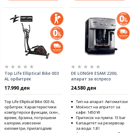
Top Life Elliptical Bike 003
DE LONGHI ESAM 2200,
AL орбитрек
апарат за еспресо
17.990 ден
24.580 ден
Top Life Elliptical Bike 003 AL
Тип на апарат: Автоматски
орбитрек. Карактеристики:
Моќност на апратот за
компјутерски функции, скен ,
кафе: 1450 W
време, брзина, потрошени
Притисок на пумпа: 15 bar
калории, извозени
Капацитет на резервоар
километри, прилагодлив
за вода: 1.8 l