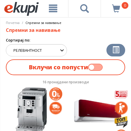
0
Почетна
Спремни за навивање
Спремни за навивање
Сортирај по:
Вклучи со попусти
16 пронајдени производи