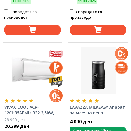
13.08.2026
11.08.2026
Споредете го
Споредете го
производот
производот
VIVAX COOL ACP-
LAVAZZA MILKEASY Апарат
12CH35AEMIs R32 3,5kW,
за млечна пена
инвертер клима уред
28.990 ден
4.000 ден
20.299 ден
Дополнителни 5% во