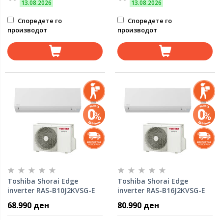
13.08.2026
13.08.2026
Споредете го
Споредете го
производот
производот
Toshiba Shorai Edge
Toshiba Shorai Edge
inverter RAS-B10J2KVSG-E
inverter RAS-B16J2KVSG-E
[2.5KW} инвертер систем
[4.5KW} инвертер систем
68.990 ден
80.990 ден
R32
R32