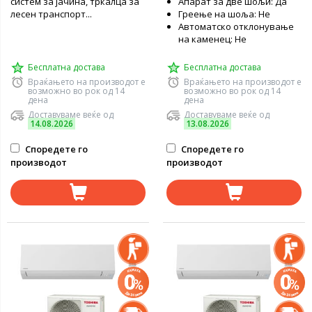
систем за јачина, тркалца за
Апарат за две шољи: Да
лесен транспорт...
Греење на шоља: Не
Автоматско отклонување
на каменец: Не
Бесплатна достава
Бесплатна достава
Враќањето на производот е
Враќањето на производот е
возможно во рок од 14
возможно во рок од 14
дена
дена
Доставуваме веќе од
Доставуваме веќе од
14.08.2026
13.08.2026
Споредете го
Споредете го
производот
производот