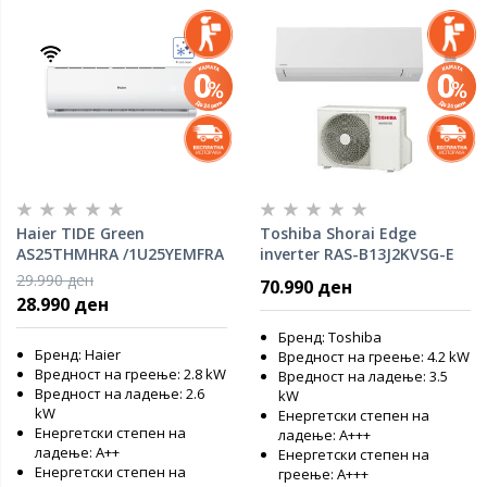
Haier TIDE Green
Toshiba Shorai Edge
AS25THMHRA /1U25YEMFRA
inverter RAS-B13J2KVSG-E
[2.5KW} инвертер систем
[3.5KW} инвертер систем
29.990 ден
70.990 ден
R32
R32
28.990 ден
Бренд: Toshiba
Бренд: Haier
Вредност на греење: 4.2 kW
Вредност на греење: 2.8 kW
Вредност на ладење: 3.5
Вредност на ладење: 2.6
kW
kW
Енергетски степен на
Енергетски степен на
ладење: A+++
ладење: А++
Енергетски степен на
Енергетски степен на
греење: A+++