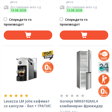
дена
дена
Доставуваме веќе од
Доставуваме веќе од
13.08.2026
12.08.2026
Споредете го
Споредете го
производот
производот
Lavazza LM Jolie кафемат
Gorenje NRK6192AXL4
со капсули - бел + ГРАТИС
комбиниран фрижидер
9 капсули
32.990 ден