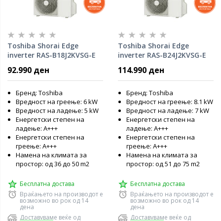
Toshiba Shorai Edge
Toshiba Shorai Edge
inverter RAS-B18J2KVSG-E
inverter RAS-B24J2KVSG-E
[5.0KW} инвертер систем
[7.0KW} инвертер систем
92.990 ден
114.990 ден
R32
R32
Бренд: Toshiba
Бренд: Toshiba
Вредност на греење: 6 kW
Вредност на греење: 8.1 kW
Вредност на ладење: 5 kW
Вредност на ладење: 7 kW
Енергетски степен на
Енергетски степен на
ладење: A+++
ладење: A+++
Енергетски степен на
Енергетски степен на
греење: A+++
греење: A+++
Намена на климата за
Намена на климата за
простор: од 36 до 50 m2
простор: од 51 до 75 m2
Бесплатна достава
Бесплатна достава
Враќањето на производот е
Враќањето на производот е
возможно во рок од 14
возможно во рок од 14
дена
дена
Доставуваме веќе од
Доставуваме веќе од