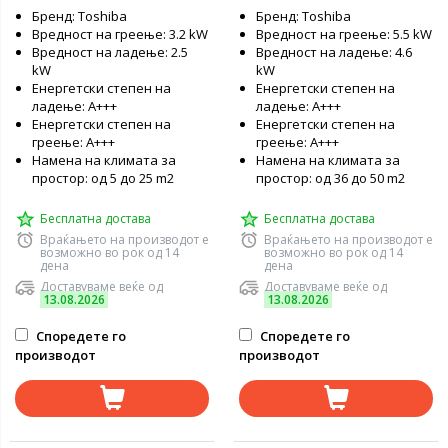
Бренд: Toshiba
Бренд: Toshiba
Вредност на греење: 3.2 kW
Вредност на греење: 5.5 kW
Вредност на ладење: 2.5
Вредност на ладење: 4.6
kW
kW
Енергетски степен на
Енергетски степен на
ладење: A+++
ладење: A+++
Енергетски степен на
Енергетски степен на
греење: A+++
греење: A+++
Намена на климата за
Намена на климата за
простор: од 5 до 25 m2
простор: од 36 до 50 m2
Бесплатна достава
Бесплатна достава
Враќањето на производот е
Враќањето на производот е
возможно во рок од 14
возможно во рок од 14
дена
дена
Доставуваме веќе од
Доставуваме веќе од
13.08.2026
13.08.2026
Споредете го
Споредете го
производот
производот