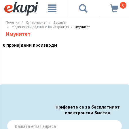
0
Почетна
Супермаркет
Здравје
Медицински додатоци во исхраната
Имунитет
Имунитет
0 пронајдени производи
Пријавете се за бесплатниот
електронски билтен