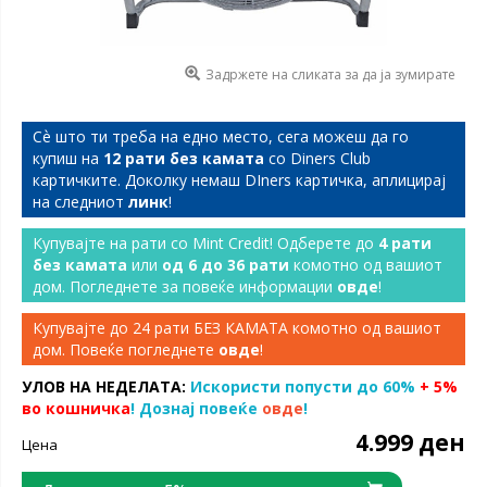
Задржете на сликата за да ја зумирате
Сѐ што ти треба на едно место, сега можеш да го
купиш на
12 рати без камата
со Diners Club
картичките. Доколку немаш DIners картичка, аплицирај
на следниот
линк
!
Купувајте на рати со Mint Credit! Одберете до
4 рати
без камата
или
од 6 до 36 рати
комотно од вашиот
дом. Погледнете за повеќе информации
овде
!
Купувајте до 24 рати БЕЗ КАМАТА комотно од вашиот
дом. Повеќе погледнете
овде
!
УЛОВ НА НЕДЕЛАТА:
Искористи попусти до 60%
+ 5%
во кошничка
! Дознај повеќе
овде
!
4.999 ден
Цена