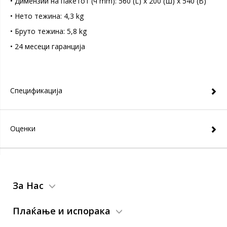
• Димензии на пакетот (ч mm): 560 (L) x 200 (Ш) x 540 (В)
• Нето тежина: 4,3 kg
• Бруто тежина: 5,8 kg
• 24 месеци гаранција
Спецификација
Оценки
За Нас
Плаќање и испорака