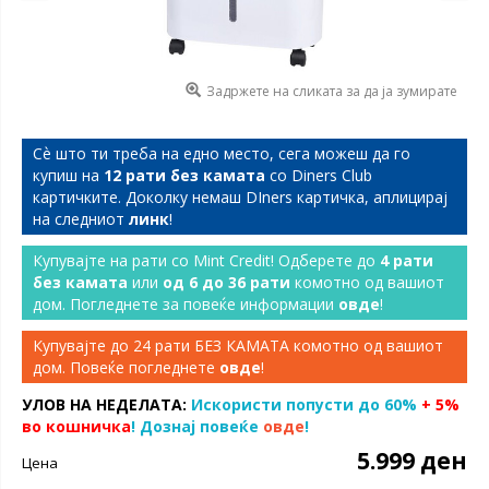
Задржете на сликата за да ја зумирате
Сѐ што ти треба на едно место, сега можеш да го
купиш на
12 рати без камата
со Diners Club
картичките. Доколку немаш DIners картичка, аплицирај
на следниот
линк
!
Купувајте на рати со Mint Credit! Одберете до
4 рати
без камата
или
од 6 до 36 рати
комотно од вашиот
дом. Погледнете за повеќе информации
овде
!
Купувајте до 24 рати БЕЗ КАМАТА комотно од вашиот
дом. Повеќе погледнете
овде
!
УЛОВ НА НЕДЕЛАТА:
Искористи попусти до 60%
+ 5%
во кошничка
! Дознај повеќе
овде
!
5.999 ден
Цена