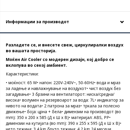
Информации за производот
Разладете се, и внесете свеж, циркулиралки воздух
во вашата просторија.
Моќен Air Cooler со модерен дизајн, кој добро се
вклопува во секој амбиент.
Карактеристики:
• моќност: 65 W• напон: 220V-240V~, 50-60Hz• вода и мраз
за ладење и навлажнување на воздухот• чист воздух без
загадување• 3 брзини на вентилаторот: ниска/средна/
висока• волумен на резервоарот за вода: 7L• индикатор за
нивото на водата• 2 патрона за мраз• тркала за полесно
движење• боја: црна + бела• димензии на производот (во
mm): 350 x 200 x 585 (Д x Ш x В)• материјал: ABS, PP•
димензии на кутијата (во mm): 390 x 255 x 595 (Д x Ш x В)•
нето тежина: 3,4 kg• бруто тежина: 4,2 kg• 24 месеци