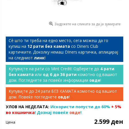
Задржете на сликата за да ја зумирате
Сѐ што ти треба на едно место, сега можеш да го
купиш на
12 рати без камата
со Diners Club
картичките. Доколку немаш DIners картичка, аплицирај
на следниот
линк
!
Купувајте на рати со Mint Credit! Одберете до
4 рати
без камата
или
од 6 до 36 рати
комотно од вашиот
дом. Погледнете за повеќе информации
овде
!
Купувајте до 24 рати БЕЗ КАМАТА комотно од вашиот
дом. Повеќе погледнете
овде
!
УЛОВ НА НЕДЕЛАТА:
Искористи попусти до 60%
+ 5%
во кошничка
! Дознај повеќе
овде
!
2.599 ден
Цена