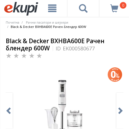
0
Почетна
Рачни пасатори и шејкери
Black & Decker BXHBA600E Рачен блендер 600W
Black & Decker BXHBA600E Рачен
блендер 600W
ID
EK000580677