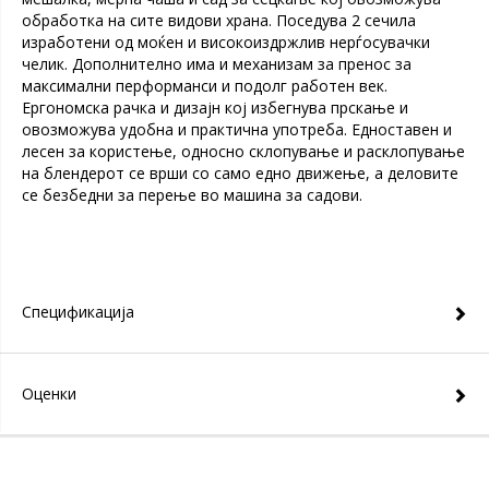
обработка на сите видови храна. Поседува 2 сечила
изработени од моќен и високоиздржлив нерѓосувачки
челик. Дополнително има и механизам за пренос за
максимални перформанси и подолг работен век.
Ергономска рачка и дизајн кој избегнува прскање и
овозможува удобна и практична употреба. Едноставен и
лесен за користење, односно склопување и расклопување
на блендерот се врши со само едно движење, а деловите
се безбедни за перење во машина за садови.
Спецификација
Оценки