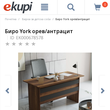
0
Почетна
Бироа за детска соба
Биро York орев/антрацит
Биро York орев/антрацит
ID
EK000678578