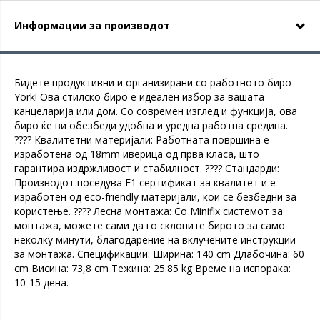
Информации за производот
Бидете продуктивни и организирани со работното биро
York! Ова стилско биро е идеален избор за вашата
канцеларија или дом. Со современ изглед и функција, ова
биро ќе ви обезбеди удобна и уредна работна средина.
???? Квалитетни материјали: Работната површина е
изработена од 18mm иверица од прва класа, што
гарантира издржливост и стабилност. ???? Стандарди:
Производот поседува E1 сертификат за квалитет и е
изработен од eco-friendly материјали, кои се безбедни за
користење. ???? Лесна монтажа: Со Minifix системот за
монтажа, можете сами да го склопите бирото за само
неколку минути, благодарение на вклучените инструкции
за монтажа. Спецификации: Ширина: 140 cm Длабочина: 60
cm Висина: 73,8 cm Тежина: 25.85 kg Време на испорака:
10-15 дена.