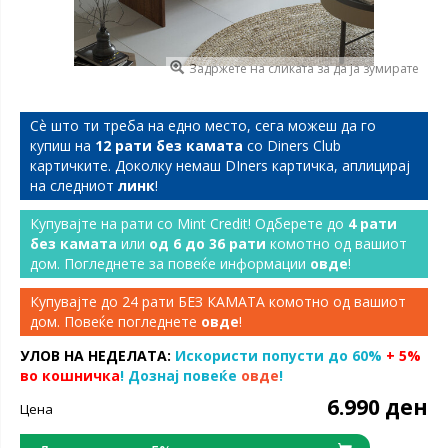
Задржете на сликата за да ја зумирате
Сѐ што ти треба на едно место, сега можеш да го
купиш на
12 рати без камата
со Diners Club
картичките. Доколку немаш DIners картичка, аплицирај
на следниот
линк
!
Купувајте на рати со Mint Credit! Одберете до
4 рати
без камата
или
од 6 до 36 рати
комотно од вашиот
дом. Погледнете за повеќе информации
овде
!
Купувајте до 24 рати БЕЗ КАМАТА комотно од вашиот
дом. Повеќе погледнете
овде
!
УЛОВ НА НЕДЕЛАТА:
Искористи попусти до 60%
+ 5%
во кошничка
! Дознај повеќе
овде
!
6.990 ден
Цена