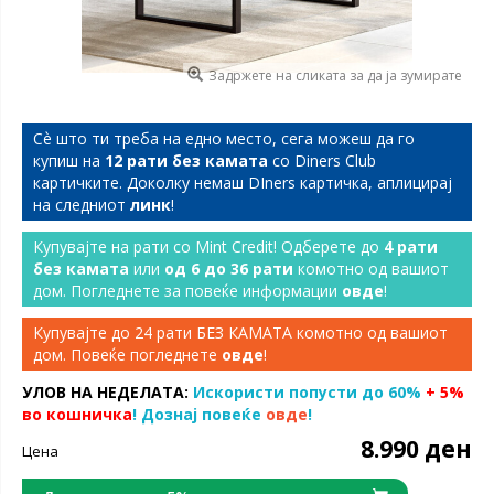
Задржете на сликата за да ја зумирате
Сѐ што ти треба на едно место, сега можеш да го
купиш на
12 рати без камата
со Diners Club
картичките. Доколку немаш DIners картичка, аплицирај
на следниот
линк
!
Купувајте на рати со Mint Credit! Одберете до
4 рати
без камата
или
од 6 до 36 рати
комотно од вашиот
дом. Погледнете за повеќе информации
овде
!
Купувајте до 24 рати БЕЗ КАМАТА комотно од вашиот
дом. Повеќе погледнете
овде
!
УЛОВ НА НЕДЕЛАТА:
Искористи попусти до 60%
+ 5%
во кошничка
! Дознај повеќе
овде
!
8.990 ден
Цена