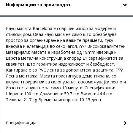
Информации за производот
Клуб масата Barcelona е совршен избор за модерен и
стилски дом. Оваа клуб маса не само што обезбедува
простор за организирање на вашите предмети, туку
внесува и елеганција во секој агол. ???? Висококвалитетни
материјали: Масата е изработена од 18mm иверица и
цврста метална конструкција според Е1 сертификатот за
квалитет, што гарантира издржливост и безбедност.
Кантирана е со PVC лента за дополнителна заштита. ????
Лесна монтажа: Масата пристигнува демонтирана, со
вклучен прирачник за склопување, овозможувајќи лесно и
брзо составување за само 10 минути! Спецификации:
Ширина: 100 cm Длабочина: 59.7 cm Висина: 44.4 cm
Тежина: 21.7 kg Време на испорака: 10-15 дена.
Спецификација