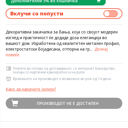
Дополнителни 5% во кошничка
Вклучи со попусти
Декоративна закачалка за бања, која со својот модерен
изглед и практичност ќе додаде доза елеганција во
вашиот дом. Изработена од квалитетен метален профил,
електростатски бојадисана, отпорна на гр...
Дознај
повеќе
Платете во готово на доставувачот, со интернет банкарство,
онлајн со картички еднократно и на рати
Враќањето на производот е возможно во рок од 14 дена
Како да нарачате онлајн?
ПРОИЗВОДОТ НЕ Е ДОСТАПЕН