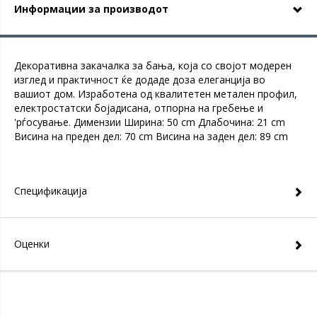
Информации за производот
Декоративна закачалка за бања, која со својот модерен
изглед и практичност ќе додаде доза елеганција во
вашиот дом. Изработена од квалитетен метален профил,
електростатски бојадисана, отпорна на гребење и
'рѓосување. Димензии Ширина: 50 cm Длабочина: 21 cm
Висина на преден дел: 70 cm Висина на заден дел: 89 cm
Спецификација
Оценки