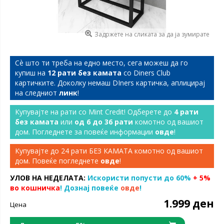
Задржете на сликата за да ја зумирате
Сѐ што ти треба на едно место, сега можеш да го
купиш на
12 рати без камата
со Diners Club
картичките. Доколку немаш DIners картичка, аплицирај
на следниот
линк
!
Купувајте на рати со Mint Credit! Одберете до
4 рати
без камата
или
од 6 до 36 рати
комотно од вашиот
дом. Погледнете за повеќе информации
овде
!
Купувајте до 24 рати БЕЗ КАМАТА комотно од вашиот
дом. Повеќе погледнете
овде
!
УЛОВ НА НЕДЕЛАТА:
Искористи попусти до 60%
+ 5%
во кошничка
! Дознај повеќе
овде
!
1.999 ден
Цена