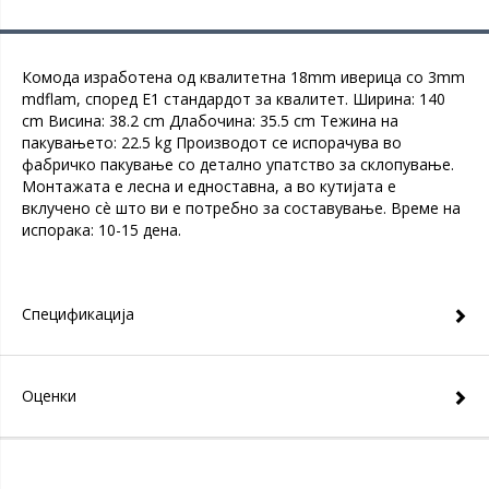
Комода изработена од квалитетна 18mm иверица со 3mm
mdflam, според Е1 стандардот за квалитет. Ширина: 140
cm Висина: 38.2 cm Длабочина: 35.5 cm Тежина на
пакувањето: 22.5 kg Производот се испорачува во
фабричко пакување со детално упатство за склопување.
Монтажата е лесна и едноставна, а во кутијата е
вклучено сè што ви е потребно за составување. Време на
испорака: 10-15 дена.
Спецификација
Оценки