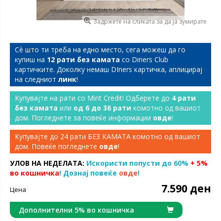
Задржете на сликата за да ја зумирате
Сѐ што ти треба на едно место, сега можеш да го
купиш на
12 рати без камата
со Diners Club
картичките. Доколку немаш DIners картичка, аплицирај
на следниот
линк
!
Купувајте на рати со Mint Credit! Одберете до
4 рати
без камата
или
од 6 до 36 рати
комотно од вашиот
дом. Погледнете за повеќе информации
овде
!
Купувајте до 24 рати БЕЗ КАМАТА комотно од вашиот
дом. Повеќе погледнете
овде
!
УЛОВ НА НЕДЕЛАТА:
Искористи попусти до 60%
+ 5%
во кошничка
! Дознај повеќе
овде
!
7.590 ден
Цена
Дополнителни 5% во кошничка