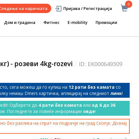
0
Следење на нарачката
Пријава / Регистрација
Дом и градина
Фитнес
E-mobility
Промоции
кг) - розеви 4kg-rozevi
ID:
EK000649309
сто, сега можеш да го купиш на
12 рати без камата
со
колку немаш DIners картичка, аплицирај на следниот
линк
!
redit! Одберете до
4 рати без камата
или
од 6 до 36
ом. Погледнете за повеќе информации
овде
!
о без разлика на спрат на подрачје на град Скопје. Дознај