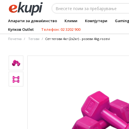
Апарати за домаќинство
Клими
Компјутери
Gamin
Купков Outlet
Телефон: 02 3202 900
Почетна
Тегови
Сет тегови 4кг (2x2кг) - розеви 4kg-rozevi