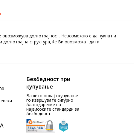
и
 се овозможува долготрајност. Невозможно е да пукнат и
 и долготрајна структура, ќе Ви овозможат да ги
Безбедност при
купување
00
Вашето онлајн купување
го извршувате сигурно
чевски
благодарение на
највисоките стандарди за
безбедност.
А