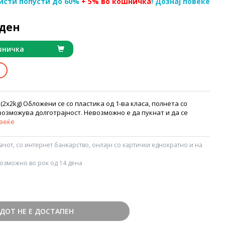
исти попусти до 60%
+ 5% во кошничка
! Дознај повеќе
 ден
шничка
(2x2kg) Oбложени се со пластика од 1-ва класа, полнета со
возможува долготрајност. Невозможно е да пукнат и да се
овеќе
вачот, со интернет банкарство, онлајн со картички еднократно и на
озможно во рок од 14 дена
ДОТ НЕ Е ДОСТАПЕН