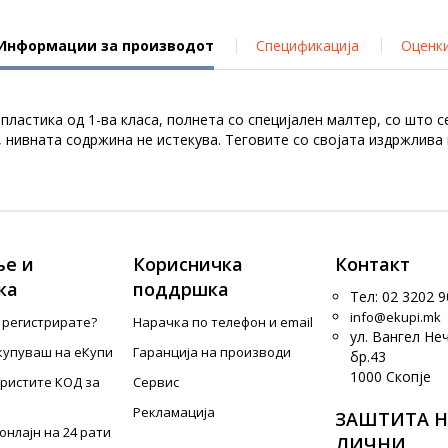
Информации за производот
Спецификација
Оценк
 пластика од 1-ва класа, полнета со специјален малтер, со што
и, нивната содржина не истекува. Теговите со својата издржлива
е и
Корисничка
Контакт
ка
поддршка
Тел: 02 3202 9
info@ekupi.mk
е регистрирате?
Нарачка по телефон и еmail
ул. Вангел Не
купуваш на еКупи
Гаранција на производи
бр.43
1000 Скопје
ористите КОД за
Сервис
Рекламација
ЗАШТИТА Н
онлајн на 24 рати
ЛИЧНИ