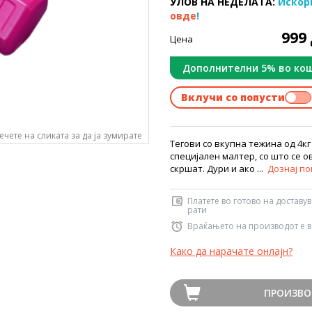
УЛОВ НА НЕДЕЛАТА:
Искор
овде
!
999
Цена
Дополнителни 5% во ко
Вклучи со попусти
ечете на сликата за да ја зумирате
Tегови со вкупна тежина од 4кг 
специјален малтер, со што се о
скршат. Дури и ако ...
Дознај п
Платете во готово на доставу
рати
Враќањето на производот е в
Како да нарачате онлајн?
ПРОИЗВО