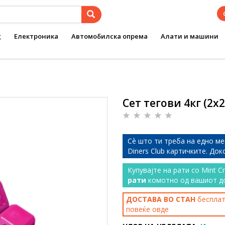
g
Електроника
Автомобилска опрема
Алати и машини
Сет тегови 4кг (2x2
Сѐ што ти треба на едно ме
Diners Club картичките. До
Купувајте на рати со Mint C
рати
комотно од вашиот д
ДОСТАВА ВО СТАН
бесплатн
повеќе
овде