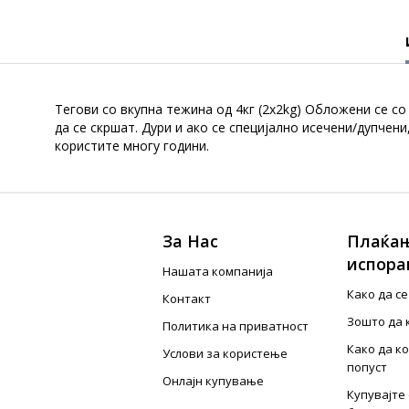
Tегови со вкупна тежина од 4кг (2x2kg) Oбложени се со
да се скршат. Дури и ако се специјално исечени/дупчен
користите многу години.
За Нас
Плаќањ
испора
Нашата компанија
Како да с
Контакт
Зошто да 
Политика на приватност
Како да к
Услови за користење
попуст
Онлајн купување
Купувајте 