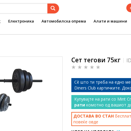
g
Електроника
Автомобилска опрема
Алати и машини
Сет тегови 75кг
I
Сѐ што ти треба на едно ме
Diners Club картичките. До
Купувајте на рати со Mint C
рати
комотно од вашиот д
ДОСТАВА ВО СТАН
бесплатн
повеќе
овде