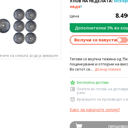
УЛОВ НА НЕДЕЛАТА:
Искор
овде
!
8.4
Цена
Дополнителни 5% во ко
Вклучи со попусти
ечете на сликата за да ја зумирате
Tегови со вкупна тежина од 75кг
поцинкувани и отпорни на висо
Во сетот се...
Дознај повеќе
Бесплатна достава
Платете во готово на доставу
рати
Враќањето на производот е в
Како да нарачате онлајн?
ПРОИЗВО