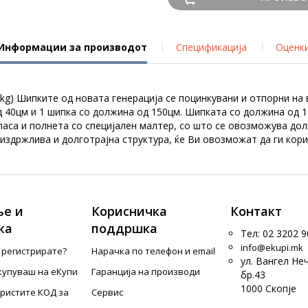
Информации за производот
Спецификација
Оценк
2.5kg) Шипките од новата генерација се поцинкувани и отпорни н
д 40цм и 1 шипка со должина од 150цм. Шипката со должина од 1
ласа и полнета со специјален малтер, со што се овозможува до
издржлива и долготрајна структура, ќе Ви овозможат да ги кори
е и
Корисничка
Контакт
ка
поддршка
Тел: 02 3202 9
info@ekupi.mk
е регистрирате?
Нарачка по телефон и еmail
ул. Вангел Не
купуваш на еКупи
Гаранција на производи
бр.43
1000 Скопје
ористите КОД за
Сервис