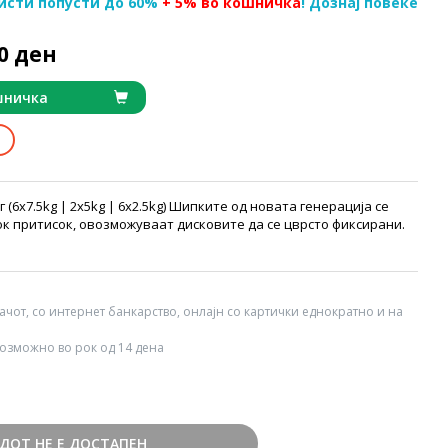
исти попусти до 60%
+ 5% во кошничка
! Дознај повеќе
90 ден
шничка
 (6x7.5kg | 2x5kg | 6x2.5kg) Шипките од новата генерација се
к притисок, овозможуваат дисковите да се цврсто фиксирани.
вачот, со интернет банкарство, онлајн со картички еднократно и на
озможно во рок од 14 дена
ДОТ НЕ Е ДОСТАПЕН