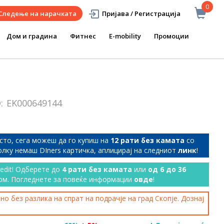
0
Следење на нарачката
Пријава / Регистрација
Дом и градина
Фитнес
E-mobility
Промоции
D:
EK000649144
сто, сега можеш да го купиш на
12 рати без камата
со
колку немаш DIners картичка, аплицирај на следниот
линк
!
redit! Одберете до
4 рати без камата
или
од 6 до 36
ом. Погледнете за повеќе информации
овде
!
о без разлика на спрат на подрачје на град Скопје. Дознај