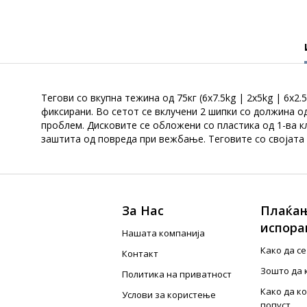
Tегови со вкупна тежина од 75кг (6x7.5kg | 2x5kg | 6x
фиксирани. Во сетот се вклучени 2 шипки со должина о
проблем. Дисковите се обложени со пластика од 1-ва к
заштита од повреда при вежбање. Теговите со својата 
За Нас
Плаќањ
испора
Нашата компанија
Како да с
Контакт
Зошто да 
Политика на приватност
Како да к
Услови за користење
попуст