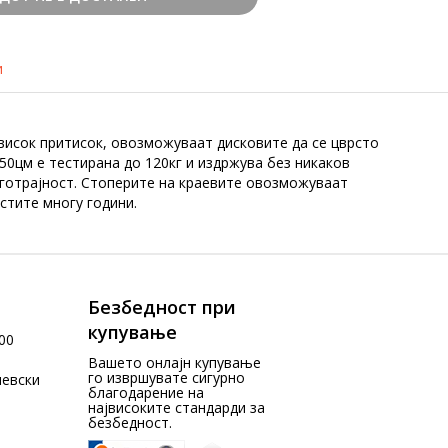
и
а висок притисок, овозможуваат дисковите да се цврсто
50цм е тестирана до 120кг и издржува без никаков
лготрајност. Стоперите на краевите овозможуваат
стите многу години.
Безбедност при
купување
00
Вашето онлајн купување
го извршувате сигурно
чевски
благодарение на
највисоките стандарди за
безбедност.