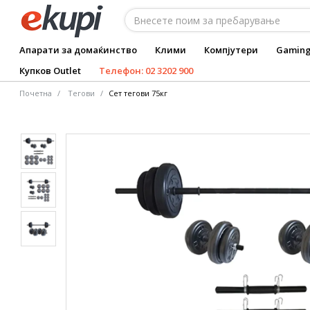
Апарати за домаќинство
Клими
Компјутери
Gamin
Купков Outlet
Телефон: 02 3202 900
Почетна
Тегови
Сет тегови 75кг