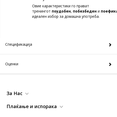
Овие карактеристики го прават
тренингот
поудобен
,
побезбеден
и
поефик
идеален избор за домашна употреба.
Спецификација
Оценки
За Нас
Плаќање и испорака