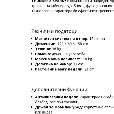
THUNDER® SPARKY
е компактен и напреден у
тренинг. Комбинира удобност, функционалнос
технологија, гарантирајќи ефективен тренинг с
Технички податоци
Магнетен систем на отпор:
16 нивоа
Димензии:
120 × 69 × 158 cm
Тежина:
36 kg
Намена:
домашна употреба
Максимална носивост:
110 kg
Должина на чекор:
33 cm
Растојание меѓу педали:
21 cm
Дополнителни функции
Антилизгачки педали:
гарантираат стаби
безбедност при тренинг
Држач за мобилен уред:
користење аплик
или видеа