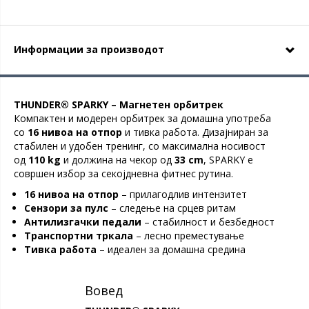
Информации за производот
THUNDER® SPARKY – Магнетен орбитрек
Компактен и модерен орбитрек за домашна употреба
со
16 нивоа на отпор
и тивка работа. Дизајниран за
стабилен и удобен тренинг, со максимална носивост
од
110 kg
и должина на чекор од
33 cm
, SPARKY е
совршен избор за секојдневна фитнес рутина.
16 нивоа на отпор
– прилагодлив интензитет
Сензори за пулс
– следење на срцев ритам
Антилизгачки педали
– стабилност и безбедност
Транспортни тркала
– лесно преместување
Тивка работа
– идеален за домашна средина
Вовед