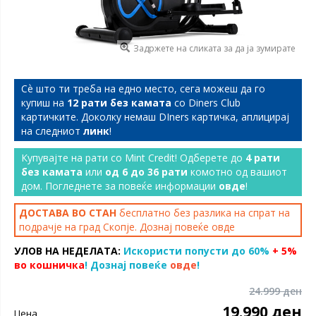
Задржете на сликата за да ја зумирате
Сѐ што ти треба на едно место, сега можеш да го
купиш на
12 рати без камата
со Diners Club
картичките. Доколку немаш DIners картичка, аплицирај
на следниот
линк
!
Купувајте на рати со Mint Credit! Одберете до
4 рати
без камата
или
од 6 до 36 рати
комотно од вашиот
дом. Погледнете за повеќе информации
овде
!
ДОСТАВА ВО СТАН
бесплатно без разлика на спрат на
подрачје на град Скопје. Дознај повеќе
овде
УЛОВ НА НЕДЕЛАТА:
Искористи попусти до 60%
+ 5%
во кошничка
! Дознај повеќе
овде
!
24.999 ден
19.990 ден
Цена