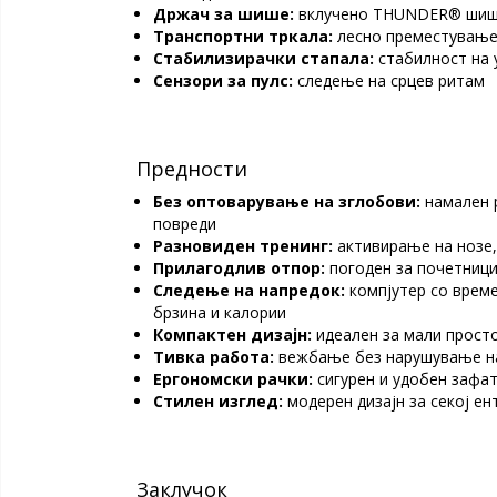
Држач за шише:
вклучено THUNDER® ши
Транспортни тркала:
лесно преместување
Стабилизирачки стапала:
стабилност на 
Сензори за пулс:
следење на срцев ритам
Предности
Без оптоварување на зглобови:
намален 
повреди
Разновиден тренинг:
активирање на нозе,
Прилагодлив отпор:
погоден за почетници
Следење на напредок:
компјутер со време
брзина и калории
Компактен дизајн:
идеален за мали прост
Тивка работа:
вежбање без нарушување н
Ергономски рачки:
сигурен и удобен зафа
Стилен изглед:
модерен дизајн за секој ен
Заклучок