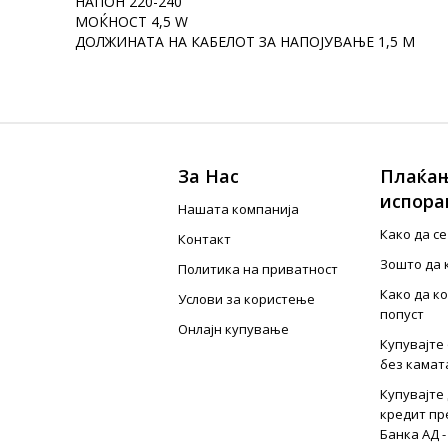
НАПОН 220-240
МОЌНОСТ 4,5 W
ДОЛЖИНАТА НА КАБЕЛОТ ЗА НАПОЈУВАЊЕ 1,5 М
За Нас
Плаќањ
испора
Нашата компанија
Како да с
Контакт
Зошто да 
Политика на приватност
Како да к
Услови за користење
попуст
Онлајн купување
Купувајте 
без камат
Купувајте 
кредит пр
Банка АД -