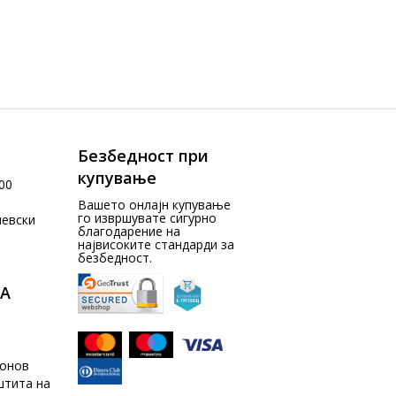
Безбедност при
купување
00
Вашето онлајн купување
го извршувате сигурно
чевски
благодарение на
највисоките стандарди за
безбедност.
А
донов
штита на