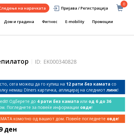
0
Следење на нарачката
Пријава / Регистрација
Дом и градина
Фитнес
E-mobility
Промоции
епилатор
ID:
EK000340828
сто, сега можеш да го купиш на
12 рати без камата
со
колку немаш DIners картичка, аплицирај на следниот
линк
!
redit! Одберете до
4 рати без камата
или
од 6 до 36
ом. Погледнете за повеќе информации
овде
!
КАМАТА комотно од вашиот дом. Повеќе погледнете
овде
!
69 ден