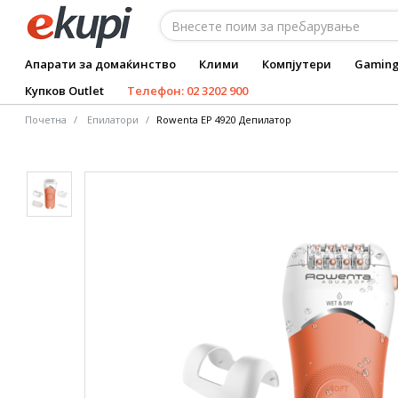
Апарати за домаќинство
Клими
Компјутери
Gamin
Купков Outlet
Телефон: 02 3202 900
Почетна
Епилатори
Rowenta EP 4920 Депилатор