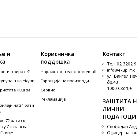
е и
Корисничка
Контакт
ка
поддршка
Тел: 02 3202 9
info@ekupi.mk
е регистрирате?
Нарачка по телефон и еmail
ул. Вангел Не
купуваш на еКупи
Гаранција на производи
бр.43
1000 Скопје
ористите КОД за
Сервис
Рекламација
ЗАШТИТА Н
онлајн на 24 рати
ЛИЧНИ
а
ПОДАТОЦИ
до 72 рати со
Слободан Ан
еку Стопанска
Офицер за за
 Скопје