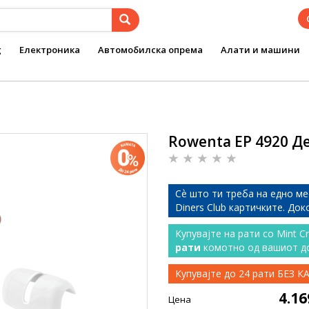
g
Електроника
Автомобилска опрема
Алати и машини
Rowenta EP 4920 Д
Сѐ што ти треба на едно ме
Diners Club картичките. До
Купувајте на рати со Mint C
рати
комотно од вашиот д
Купувајте до 24 рати БЕЗ 
4.1
Цена