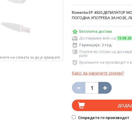
Rowenta EP 4920 ДЕПИЛАТОР МО
ПОГОДНA УПОТРЕБА ЗА НОЗЕ, ЛИ
Бесплатна достава
Доставуваме веќе од
13.08.20
Гаранција: 2 год.
Платете во готово на доставу
рати
ечете на сликата за да ја зумирате
Враќањето на производот е в
Како да нарачате онлајн?
ДОДА
Споредете го производот