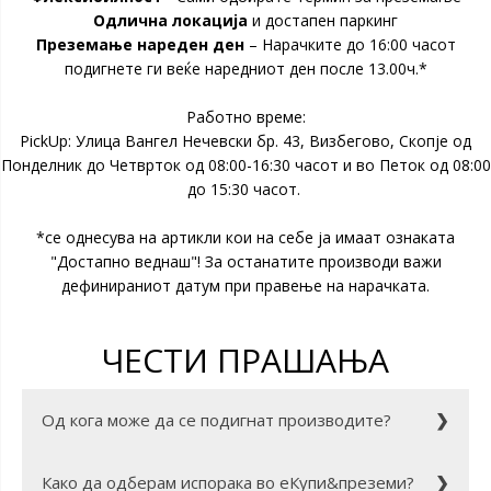
Одлична локација
и достапен паркинг
Преземање нареден ден
– Нарачките до 16:00 часот
подигнете ги веќе наредниот ден после 13.00ч.*
Работно време:
PickUp: Улица Вангел Нечевски бр. 43, Визбегово, Скопје од
Понделник до Четврток од 08:00-16:30 часот и во Петок од 08:00
до 15:30 часот.
*се однесува на артикли кои на себе ја имаат ознаката
"Достапно веднаш"! За останатите производи важи
дефинираниот датум при правење на нарачката.
ЧЕСТИ ПРАШАЊА
Од кога може да се подигнат производите?
Ако до 16:00 нарачате производ кој има ознака
Како да одберам испорака во еКупи&преземи?