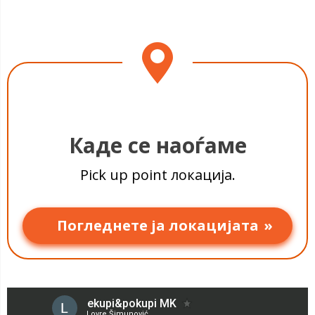
исклучиво ако нарачката е веќе платена преку еКупи
каде има резервирано место за вас пред самата
интернет страницата или со картичка или вирмански.
зграда.
За нарачките за кои е изберено плаќање во готово
при преземање немаат можност да се подигнат
лично на еКупи&преземи, туку само со испорака на
адреса.
Каде се наоѓаме
Pick up point локација.
Погледнете ја локацијата