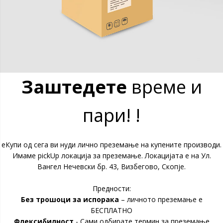
Заштедете
време и
пари! !
еКупи од сега ви нуди лично преземање на купените производи.
Имаме pickUp локација за преземање. Локацијата е на Ул.
Вангел Нечевски бр. 43, Визбегово, Скопје.
Предности:
Без трошоци за испорака
– личното преземање е
БЕСПЛАТНО
Флексибилност
- Сами одбирате термин за преземање