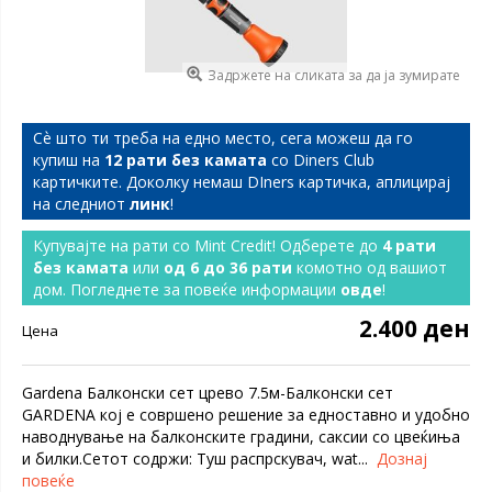
Задржете на сликата за да ја зумирате
Сѐ што ти треба на едно место, сега можеш да го
купиш на
12 рати без камата
со Diners Club
картичките. Доколку немаш DIners картичка, аплицирај
на следниот
линк
!
Купувајте на рати со Mint Credit! Одберете до
4 рати
без камата
или
од 6 до 36 рати
комотно од вашиот
дом. Погледнете за повеќе информации
овде
!
2.400 ден
Цена
Gardena Балконски сет црево 7.5м-Балконски сет
GARDENA кој е совршено решение за едноставно и удобно
наводнување на балконските градини, саксии со цвеќиња
и билки.Сетот содржи: Туш распрскувач, wat...
Дознај
повеќе