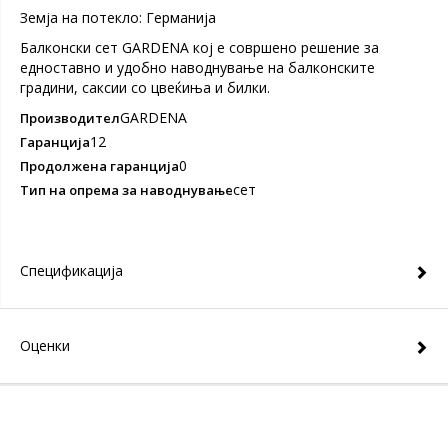
Земја на потекло: Германија
Балконски сет GARDENA кој е совршено решение за
едноставно и удобно наводнување на балконските
градини, саксии со цвеќиња и билки.
GARDENA
Производител
12
Гаранција
0
Продолжена гаранција
сет
Тип на опрема за наводнување
Спецификација
Оценки