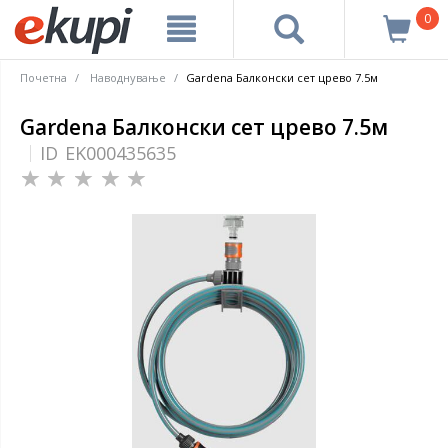
0
Почетна
Наводнување
Gardena Балконски сет црево 7.5м
Gardena Балконски сет црево 7.5м
ID
EK000435635