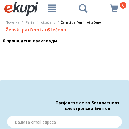
0
Почетна
Parfemi - oštećeno
Ženski parfemi - oštećeno
Ženski parfemi - oštećeno
0 пронајдени производи
Пријавете се за бесплатниот
електронски билтен