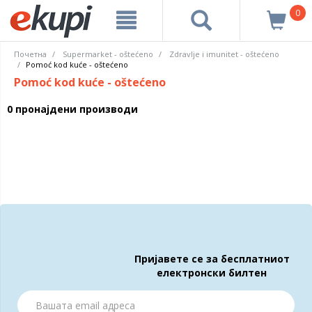
0
Почетна
Supermarket - oštećeno
Zdravlje i imunitet - oštećeno
Pomoć kod kuće - oštećeno
Pomoć kod kuće - oštećeno
0 пронајдени производи
Пријавете се за бесплатниот
електронски билтен