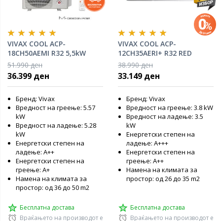
VIVAX COOL ACP-
VIVAX COOL ACP-
18CH50AEMI R32 5,5kW
12CH35AERI+ R32 RED
инвертер клима уред
инвертер клима уред
51.990 ден
38.990 ден
36.399 ден
33.149 ден
Бренд: Vivax
Бренд: Vivax
Вредност на греење: 5.57
Вредност на греење: 3.8 kW
kW
Вредност на ладење: 3.5
Вредност на ладење: 5.28
kW
kW
Енергетски степен на
Енергетски степен на
ладење: A+++
ладење: А++
Енергетски степен на
Енергетски степен на
греење: А++
греење: А+
Намена на климата за
Намена на климата за
простор: од 26 до 35 m2
простор: од 36 до 50 m2
Бесплатна достава
Бесплатна достава
Враќањето на производот е
Враќањето на производот е