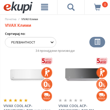
0
Почетна
VIVAX Клими
VIVAX Клими
Сортирај по:
34 пронајдени производи
VIVAX COOL ACP-
VIVAX COOL ACP-