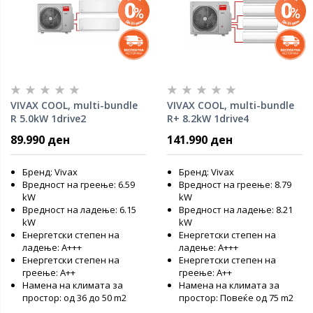
VIVAX COOL, multi-bundle
VIVAX COOL, multi-bundle
R 5.0kW 1drive2
R+ 8.2kW 1drive4
мултисплит клима
мултисплит клима
89.990 ден
141.990 ден
Бренд: Vivax
Бренд: Vivax
Вредност на греење: 6.59
Вредност на греење: 8.79
kW
kW
Вредност на ладење: 6.15
Вредност на ладење: 8.21
kW
kW
Енергетски степен на
Енергетски степен на
ладење: A+++
ладење: A+++
Енергетски степен на
Енергетски степен на
греење: А++
греење: А++
Намена на климата за
Намена на климата за
простор: од 36 до 50 m2
простор: Повеќе од 75 m2