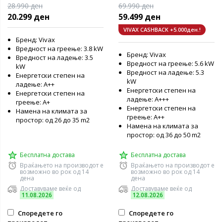
инвертер клима уред
R32 инвертер клима уред
28.990 ден
69.990 ден
20.299 ден
59.499 ден
VIVAX CASHBACK +5.000ден.!
Бренд: Vivax
Вредност на греење: 3.8 kW
Бренд: Vivax
Вредност на ладење: 3.5
Вредност на греење: 5.6 kW
kW
Вредност на ладење: 5.3
Енергетски степен на
kW
ладење: А++
Енергетски степен на
Енергетски степен на
ладење: A+++
греење: А+
Енергетски степен на
Намена на климата за
греење: А++
простор: од 26 до 35 m2
Намена на климата за
простор: од 36 до 50 m2
Бесплатна достава
Бесплатна достава
Враќањето на производот е
Враќањето на производот е
возможно во рок од 14
возможно во рок од 14
дена
дена
Доставуваме веќе од
Доставуваме веќе од
11.08.2026
12.08.2026
Споредете го
Споредете го