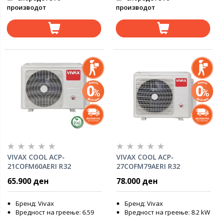
производот
производот
VIVAX COOL ACP-
VIVAX COOL ACP-
21COFM60AERI R32
27COFM79AERI R32
мултисплит надворешна
мултисплит надворешна
65.900 ден
78.000 ден
клима
единица
Бренд: Vivax
Бренд: Vivax
Вредност на греење: 6.59
Вредност на греење: 8.2 kW