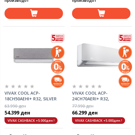
производот
производот
VIVAX COOL ACP-
VIVAX COOL ACP-
18CH50AEHI+ R32, SILVER
24CH70AERI+ R32,
инвертер клима уред
инвертер клима уред
63.990 ден
77.990 ден
54.399 ден
66.299 ден
VIVAX CASHBACK +5.000ден.!
VIVAX CASHBACK +5.000ден.!