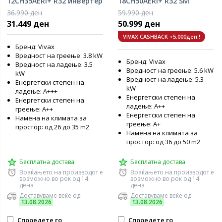
12CH35AERI+ R32 инвертер
18CH50AERI+ R32 SM
клима уред
инвертер клима уред
36.990 ден
59.990 ден
31.449 ден
50.999 ден
VIVAX CASHBACK +5.000ден.!
Бренд: Vivax
Вредност на греење: 3.8 kW
Бренд: Vivax
Вредност на ладење: 3.5
Вредност на греење: 5.6 kW
kW
Вредност на ладење: 5.3
Енергетски степен на
kW
ладење: A+++
Енергетски степен на
Енергетски степен на
ладење: А++
греење: А++
Енергетски степен на
Намена на климата за
греење: А+
простор: од 26 до 35 m2
Намена на климата за
простор: од 36 до 50 m2
Бесплатна достава
Бесплатна достава
Враќањето на производот е
Враќањето на производот е
возможно во рок од 14
возможно во рок од 14
дена
дена
Доставуваме веќе од
Доставуваме веќе од
13.08.2026
13.08.2026
Споредете го
Споредете го