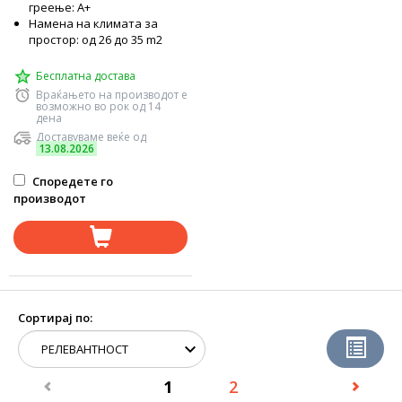
греење: А+
Намена на климата за
простор: од 26 до 35 m2
Бесплатна достава
Враќањето на производот е
возможно во рок од 14
дена
Доставуваме веќе од
13.08.2026
Споредете го
производот
Сортирај по:
1
2