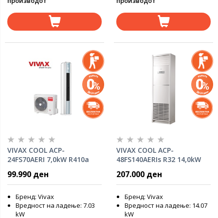
производот
производот
VIVAX COOL ACP-
VIVAX COOL ACP-
24FS70AERI 7,0kW R410a
48FS140AERIs R32 14,0kW
самостоечка инвертер
самостоечка инвертер
99.990 ден
207.000 ден
клима уред
клима уред
Бренд: Vivax
Бренд: Vivax
Вредност на ладење: 7.03
Вредност на ладење: 14.07
kW
kW