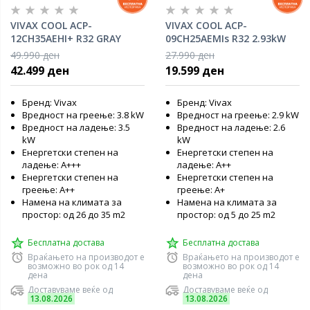
VIVAX COOL ACP-
VIVAX COOL ACP-
12CH35AEHI+ R32 GRAY
09CH25AEMIs R32 2.93kW
MIRROR инвертер клима
инвертер клима уред
49.990 ден
27.990 ден
уред
42.499 ден
19.599 ден
Бренд: Vivax
Бренд: Vivax
Вредност на греење: 3.8 kW
Вредност на греење: 2.9 kW
Вредност на ладење: 3.5
Вредност на ладење: 2.6
kW
kW
Енергетски степен на
Енергетски степен на
ладење: A+++
ладење: А++
Енергетски степен на
Енергетски степен на
греење: А++
греење: А+
Намена на климата за
Намена на климата за
простор: од 26 до 35 m2
простор: од 5 до 25 m2
Бесплатна достава
Бесплатна достава
Враќањето на производот е
Враќањето на производот е
возможно во рок од 14
возможно во рок од 14
дена
дена
Доставуваме веќе од
Доставуваме веќе од
13.08.2026
13.08.2026