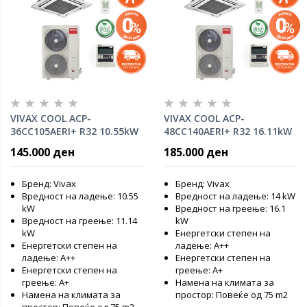
VIVAX COOL ACP-
VIVAX COOL ACP-
36CC105AERI+ R32 10.55kW
48CC140AERI+ R32 16.11kW
Касетна инвертер клима
Касетна инвертер клима
145.000 ден
185.000 ден
уред
уред
Бренд: Vivax
Бренд: Vivax
Вредност на ладење: 10.55
Вредност на ладење: 14 kW
kW
Вредност на греење: 16.1
Вредност на греење: 11.14
kW
kW
Енергетски степен на
Енергетски степен на
ладење: А++
ладење: А++
Енергетски степен на
Енергетски степен на
греење: А+
греење: А+
Намена на климата за
Намена на климата за
простор: Повеќе од 75 m2