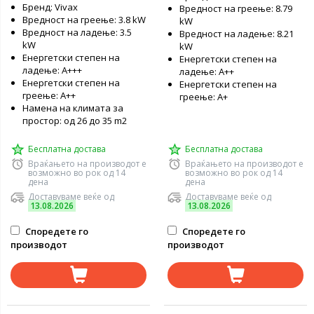
Бренд: Vivax
Вредност на греење: 8.79
Вредност на греење: 3.8 kW
kW
Вредност на ладење: 3.5
Вредност на ладење: 8.21
kW
kW
Енергетски степен на
Енергетски степен на
ладење: A+++
ладење: А++
Енергетски степен на
Енергетски степен на
греење: А++
греење: А+
Намена на климата за
простор: од 26 до 35 m2
Бесплатна достава
Бесплатна достава
Враќањето на производот е
Враќањето на производот е
возможно во рок од 14
возможно во рок од 14
дена
дена
Доставуваме веќе од
Доставуваме веќе од
13.08.2026
13.08.2026
Споредете го
Споредете го
производот
производот