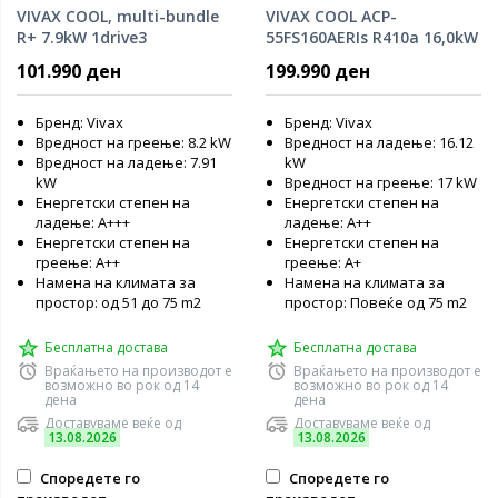
VIVAX COOL, multi-bundle
VIVAX COOL ACP-
R+ 7.9kW 1drive3
55FS160AERIs R410a 16,0kW
мултисплит клима
самостоечка инвертер
101.990 ден
199.990 ден
клима уред
Бренд: Vivax
Бренд: Vivax
Вредност на греење: 8.2 kW
Вредност на ладење: 16.12
Вредност на ладење: 7.91
kW
kW
Вредност на греење: 17 kW
Енергетски степен на
Енергетски степен на
ладење: A+++
ладење: А++
Енергетски степен на
Енергетски степен на
греење: А++
греење: А+
Намена на климата за
Намена на климата за
простор: од 51 до 75 m2
простор: Повеќе од 75 m2
Бесплатна достава
Бесплатна достава
Враќањето на производот е
Враќањето на производот е
возможно во рок од 14
возможно во рок од 14
дена
дена
Доставуваме веќе од
Доставуваме веќе од
13.08.2026
13.08.2026
Споредете го
Споредете го