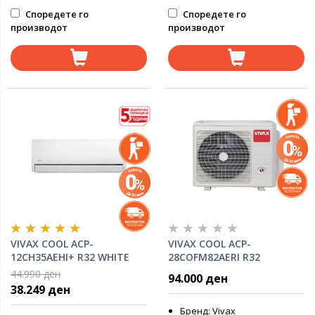
Споредете го
Споредете го
производот
производот
VIVAX COOL ACP-
VIVAX COOL ACP-
12CH35AEHI+ R32 WHITE
28COFM82AERI R32
инвертер клима уред
мултисплит надворешна
44.990 ден
94.000 ден
клима
38.249 ден
Бренд: Vivax