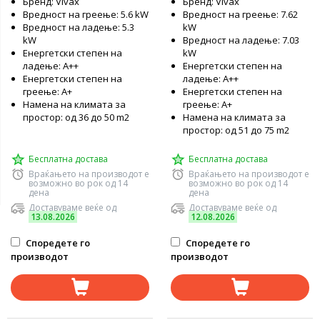
Бренд: Vivax
Бренд: Vivax
Вредност на греење: 5.6 kW
Вредност на греење: 7.62
Вредност на ладење: 5.3
kW
kW
Вредност на ладење: 7.03
Енергетски степен на
kW
ладење: А++
Енергетски степен на
Енергетски степен на
ладење: А++
греење: А+
Енергетски степен на
Намена на климата за
греење: А+
простор: од 36 до 50 m2
Намена на климата за
простор: од 51 до 75 m2
Бесплатна достава
Бесплатна достава
Враќањето на производот е
Враќањето на производот е
возможно во рок од 14
возможно во рок од 14
дена
дена
Доставуваме веќе од
Доставуваме веќе од
13.08.2026
12.08.2026
Споредете го
Споредете го
производот
производот