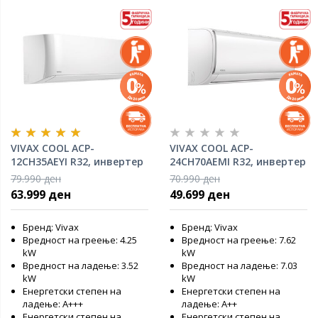
VIVAX COOL ACP-
VIVAX COOL ACP-
12CH35AEYI R32, инвертер
24CH70AEMI R32, инвертер
клима уред
клима уред
79.990 ден
70.990 ден
63.999 ден
49.699 ден
Бренд: Vivax
Бренд: Vivax
Вредност на греење: 4.25
Вредност на греење: 7.62
kW
kW
Вредност на ладење: 3.52
Вредност на ладење: 7.03
kW
kW
Енергетски степен на
Енергетски степен на
ладење: A+++
ладење: А++
Енергетски степен на
Енергетски степен на