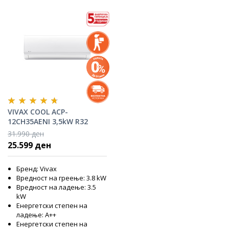
VIVAX COOL ACP-
12CH35AENI 3,5kW R32
инвертер клима уред
31.990 ден
25.599 ден
Бренд: Vivax
Вредност на греење: 3.8 kW
Вредност на ладење: 3.5
kW
Енергетски степен на
ладење: А++
Енергетски степен на