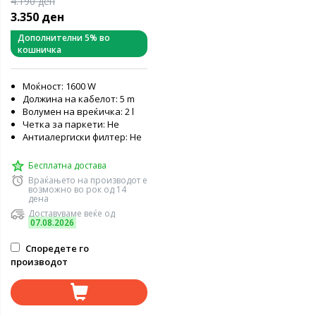
4.190 ден
3.350 ден
Дополнителни 5% во
кошничка
Моќност: 1600 W
Должина на кабелот: 5 m
Волумен на вреќичка: 2 l
Четка за паркети: Не
Антиалергиски филтер: Не
Бесплатна достава
Враќањето на производот е
возможно во рок од 14
дена
Доставуваме веќе од
07.08.2026
Споредете го
производот