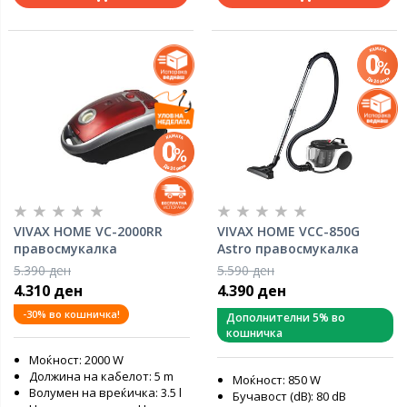
VIVAX HOME VC-2000RR
VIVAX HOME VCC-850G
правосмукалка
Astro правосмукалка
5.390 ден
5.590 ден
4.310 ден
4.390 ден
-30% во кошничка!
Дополнителни 5% во
кошничка
Моќност: 2000 W
Должина на кабелот: 5 m
Моќност: 850 W
Волумен на вреќичка: 3.5 l
Бучавост (dB): 80 dB