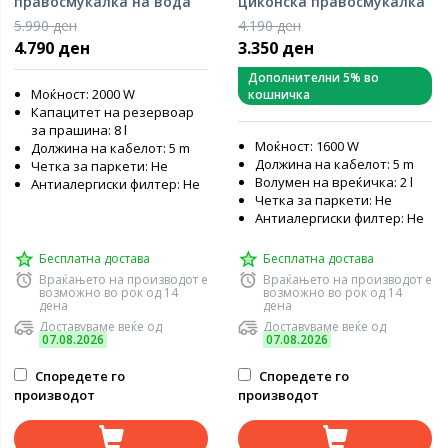
правосмукалка на вода
циконска правосмукалка
5.990 ден
4.190 ден
4.790 ден
3.350 ден
Дополнителни 5% во
Моќност: 2000 W
кошничка
Капацитет на резервоар
за прашина: 8 l
Моќност: 1600 W
Должина на кабелот: 5 m
Должина на кабелот: 5 m
Четка за паркети: Не
Волумен на вреќичка: 2 l
Антиалергиски филтер: Не
Четка за паркети: Не
Антиалергиски филтер: Не
Бесплатна достава
Бесплатна достава
Враќањето на производот е
Враќањето на производот е
возможно во рок од 14
возможно во рок од 14
дена
дена
Доставуваме веќе од
Доставуваме веќе од
07.08.2026
07.08.2026
Споредете го
Споредете го
производот
производот