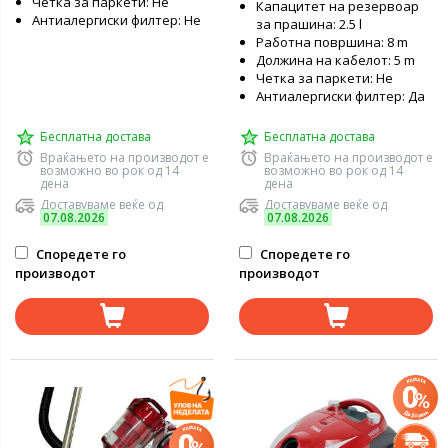
Четка за паркети: Не
Капацитет на резервоар
Антиалергиски филтер: Не
за прашина: 2.5 l
Работна површина: 8 m
Должина на кабелот: 5 m
Четка за паркети: Не
Антиалергиски филтер: Да
Бесплатна достава
Бесплатна достава
Враќањето на производот е
Враќањето на производот е
возможно во рок од 14
возможно во рок од 14
дена
дена
Доставуваме веќе од
Доставуваме веќе од
07.08.2026
07.08.2026
Споредете го
Споредете го
производот
производот