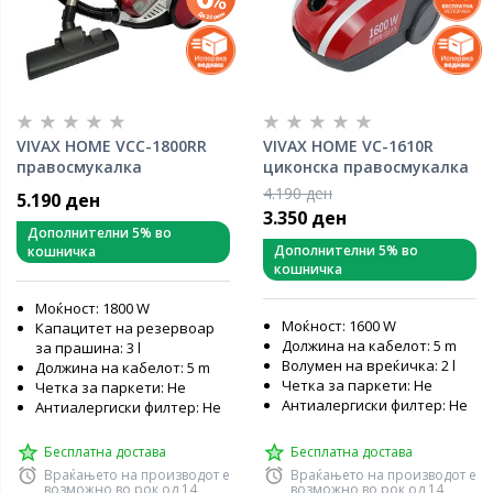
VIVAX HOME VCC-1800RR
VIVAX HOME VC-1610R
правосмукалка
циконска правосмукалка
4.190 ден
5.190 ден
3.350 ден
Дополнителни 5% во
Дополнителни 5% во
кошничка
кошничка
Моќност: 1800 W
Моќност: 1600 W
Капацитет на резервоар
Должина на кабелот: 5 m
за прашина: 3 l
Волумен на вреќичка: 2 l
Должина на кабелот: 5 m
Четка за паркети: Не
Четка за паркети: Не
Антиалергиски филтер: Не
Антиалергиски филтер: Не
Бесплатна достава
Бесплатна достава
Враќањето на производот е
Враќањето на производот е
возможно во рок од 14
возможно во рок од 14