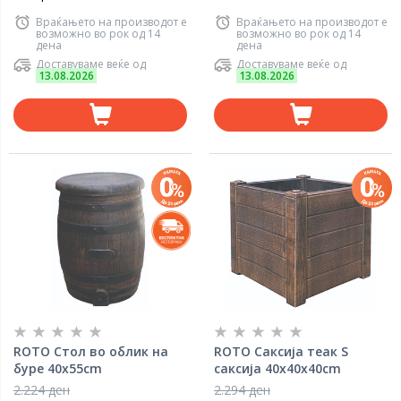
Враќањето на производот е
Враќањето на производот е
возможно во рок од 14
возможно во рок од 14
дена
дена
Доставуваме веќе од
Доставуваме веќе од
13.08.2026
13.08.2026
ROTO Стол во облик на
ROTO Саксија теак S
буре 40x55cm
саксија 40x40x40cm
2.224 ден
2.294 ден