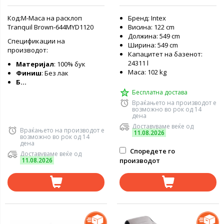
Код:М-Маса на расклоп
Бренд: Intex
Tranquil Brown-644MYD1120
Висина: 122 cm
Должина: 549 cm
Спецификации на
Ширина: 549 cm
производот:
Капацитет на базенот:
24311 l
Материјал
: 100% бук
Маса: 102 kg
Финиш
: Без лак
Б...
Бесплатна достава
Враќањето на производот е
возможно во рок од 14
дена
Доставуваме веќе од
Враќањето на производот е
11.08.2026
возможно во рок од 14
дена
Споредете го
Доставуваме веќе од
11.08.2026
производот