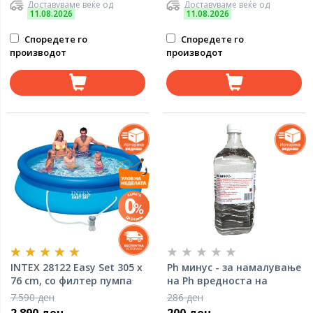
Доставуваме веќе од
Доставуваме веќе од
11.08.2026
11.08.2026
Споредете го
Споредете го
производот
производот
INTEX 28122 Еasy Set 305 x
Ph минус - за намалување
76 cm, со филтер пумпа
на Ph вредноста на
водата
7.590 ден
286 ден