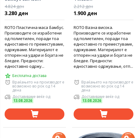
4.824 ден
2.212 ден
3.280 ден
1.900 ден
ROTO Пластична маса бамбус.
ROTO Вазна висока.
Производите се изработени
Производите се изработени
од полиетилен, поради тоа
од полиетилен, поради тоа
едноставно го преместуваме,
едноставно го преместуваме,
одржуваме. Материјалот е
одржуваме. Материјалот е
отпорен на удари и бојата не
отпорен на удари и бојата не
бледее. Предности:
бледее. Предности:
едноставно одржу...
едноставно одржување, отп...
Бесплатна достава
Враќањето на производот е
Враќањето на производот е
возможно во рок од 14
возможно во рок од 14
дена
дена
Доставуваме веќе од
Доставуваме веќе од
13.08.2026
13.08.2026