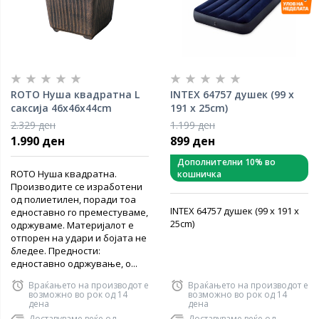
ROTO Нуша квадратна L
INTEX 64757 душек (99 x
саксија 46x46x44cm
191 x 25cm)
2.329 ден
1.199 ден
1.990 ден
899 ден
Дополнителни 10% во
ROTO Нуша квадратна.
кошничка
Производите се изработени
од полиетилен, поради тоа
INTEX 64757 душек (99 x 191 x
едноставно го преместуваме,
25cm)
одржуваме. Материјалот е
отпорен на удари и бојата не
бледее. Предности:
едноставно одржување, о...
Враќањето на производот е
Враќањето на производот е
возможно во рок од 14
возможно во рок од 14
дена
дена
Доставуваме веќе од
Доставуваме веќе од