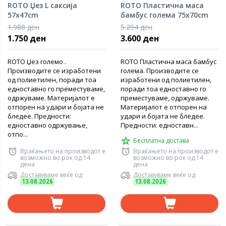
ROTO Џез L саксија
ROTO Пластична маса
57x47cm
бамбус голема 75x70cm
1.988 ден
5.294 ден
1.750 ден
3.600 ден
ROTO Џез големо .
ROTO Пластична маса бамбус
Производите се изработени
голема. Производите се
од полиетилен, поради тоа
изработени од полиетилен,
едноставно го преместуваме,
поради тоа едноставно го
одржуваме. Материјалот е
преместуваме, одржуваме.
отпорен на удари и бојата не
Материјалот е отпорен на
бледее. Предности:
удари и бојата не бледее.
едноставно одржување,
Предности: едноставн...
отпо...
Бесплатна достава
Враќањето на производот е
Враќањето на производот е
возможно во рок од 14
возможно во рок од 14
дена
дена
Доставуваме веќе од
Доставуваме веќе од
13.08.2026
13.08.2026