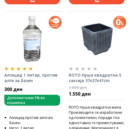
Алгицид 1 литар, против
ROTO Нуша квадратна S
алги за базен
саксија 37x37x41cm
1.800 ден
300 ден
1.550 ден
Дополнителни 5% во
кошничка
ROTO Нуша квадратна мала.
Производите се изработени
Алгицид против алги во
од полиетилен, поради тоа
базен
едноставно го преместуваме,
Нето: 1 литар
одржуваме. Материјалот е