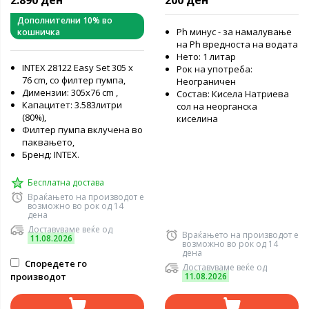
2.890 ден
200 ден
Дополнителни 10% во
Ph минус - за намалување
кошничка
на Ph вредноста на водата
Нето: 1 литар
INTEX 28122 Еasy Set 305 x
Рок на употреба:
76 cm, со филтер пумпа,
Неограничен
Димензии: 305x76 cm ,
Состав: Кисела Натриева
Капацитет: 3.583литри
сол на неорганска
(80%),
киселина
Филтер пумпа вклучена во
паквањето,
Бренд: INTEX.
Бесплатна достава
Враќањето на производот е
возможно во рок од 14
дена
Доставуваме веќе од
Враќањето на производот е
11.08.2026
возможно во рок од 14
дена
Споредете го
Доставуваме веќе од
производот
11.08.2026