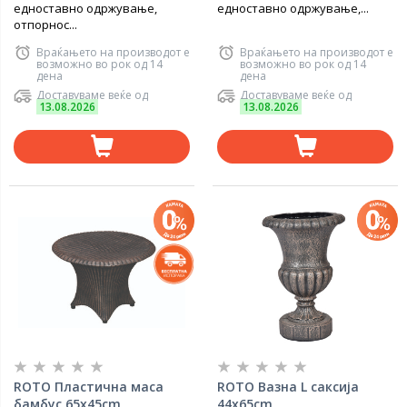
едноставно одржување,
едноставно одржување,...
отпорнос...
Враќањето на производот е
Враќањето на производот е
возможно во рок од 14
возможно во рок од 14
дена
дена
Доставуваме веќе од
Доставуваме веќе од
13.08.2026
13.08.2026
ROTO Пластична маса
ROTO Вазна L саксија
бамбус 65x45cm
44x65cm