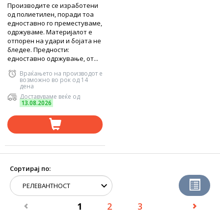
Производите се изработени
од полиетилен, поради тоа
едноставно го преместуваме,
одржуваме. Материјалот е
отпорен на удари и бојата не
бледее. Предности:
едноставно одржување, от...
Враќањето на производот е
возможно во рок од 14
дена
Доставуваме веќе од
13.08.2026
Сортирај по:
1
2
3