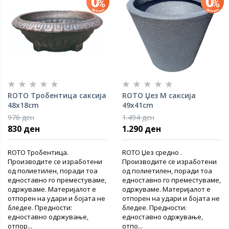
ROTO Тробентица саксија
ROTO Џез M саксија
48x18cm
49x41cm
976 ден
1.494 ден
830 ден
1.290 ден
ROTO Тробентица.
ROTO Џез средно .
Производите се изработени
Производите се изработени
од полиетилен, поради тоа
од полиетилен, поради тоа
едноставно го преместуваме,
едноставно го преместуваме,
одржуваме. Материјалот е
одржуваме. Материјалот е
отпорен на удари и бојата не
отпорен на удари и бојата не
бледее. Предности:
бледее. Предности:
едноставно одржување,
едноставно одржување,
отпор...
отпо...