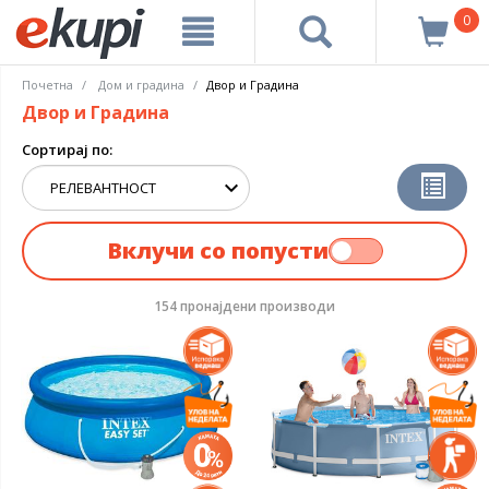
0
Почетна
Дом и градина
Двор и Градина
Двор и Градина
Сортирај по:
Вклучи со попусти
154 пронајдени производи