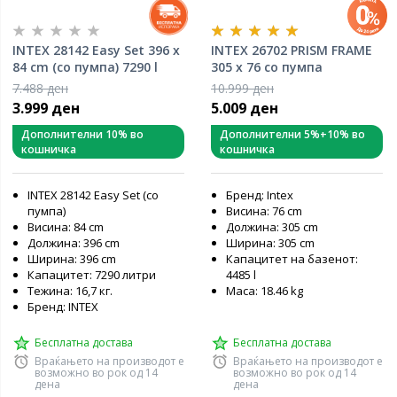
INTEX 28142 Easy Set 396 x
INTEX 26702 PRISM FRAME
84 cm (со пумпа) 7290 l
305 x 76 со пумпа
7.488 ден
10.999 ден
3.999 ден
5.009 ден
Дополнителни 10% во
Дополнителни 5%+10% во
кошничка
кошничка
INTEX 28142 Easy Set (со
Бренд: Intex
пумпа)
Висина: 76 cm
Висина: 84 cm
Должина: 305 cm
Должина: 396 cm
Ширина: 305 cm
Ширина: 396 cm
Капацитет на базенот:
Капацитет: 7290 литри
4485 l
Тежина: 16,7 кг.
Маса: 18.46 kg
Бренд: INTEX
Бесплатна достава
Бесплатна достава
Враќањето на производот е
Враќањето на производот е
возможно во рок од 14
возможно во рок од 14
дена
дена