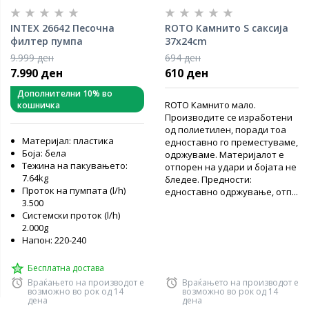
INTEX 26642 Песочна
ROTO Камнито S саксија
филтер пумпа
37x24cm
9.999 ден
694 ден
7.990 ден
610 ден
Дополнителни 10% во
ROTO Камнито мало.
кошничка
Производите се изработени
од полиетилен, поради тоа
Материјал: пластика
едноставно го преместуваме,
Боја: бела
одржуваме. Материјалот е
Тежина на пакувањето:
отпорен на удари и бојата не
7.64kg
бледее. Предности:
Проток на пумпата (l/h)
едноставно одржување, отп...
3.500
Системски проток (l/h)
2.000g
Напон: 220-240
Бесплатна достава
Враќањето на производот е
Враќањето на производот е
возможно во рок од 14
возможно во рок од 14
дена
дена