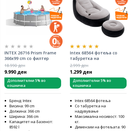
INTEX 26716 Prism Frame
Intex 68564 фотеља со
366x99 cm со филтер
табуретка на
пумпа и скали монтажен
надувување
18.990 ден
2.999 ден
базен
9.990 ден
1.299 ден
Дополнителни 5% во
Дополнителни 5% во
кошничка
кошничка
Бренд: Intex
Intex 68564 фотеља
Висина: 99 cm
Со табуретка на
Должина: 366 cm
надувување
Ширина: 366 cm
Максимална носивост: 100
Капацитет на базенот:
кг.
8592 l
Димензии на фотељата: 90