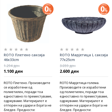
ROTO Плетено саксија
ROTO Марјетица L саксија
46x33cm
77x25cm
1.294 ден
3.059 ден
1.100 ден
2.600 ден
ROTO Плетено. Производите
ROTO Марјетица голема.
се изработени од
Производите се изработени
полиетилен, поради тоа
од полиетилен, поради тоа
едноставно го преместуваме,
едноставно го преместуваме,
одржуваме. Материјалот е
одржуваме. Материјалот е
отпорен на удари и бојата не
отпорен на удари и бојата не
бледее. Предности:
бледее. Предности: