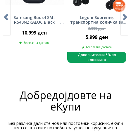
Samsung Buds4 SM-
Legoni Supreme,
R540NZKAEUC Black
транспортна количка за
слушалки
плажа или кампирање ,
8.999 ден
склоплива
10.999 ден
5.999 ден
Бесплатна достава
Бесплатна достава
Дополнителни 5% во
кошничка
Добредојдовте на
еКупи
Без разлика дали сте нов или постоечки корисник, еКупи
има се што ви е потребно за успешно купување на