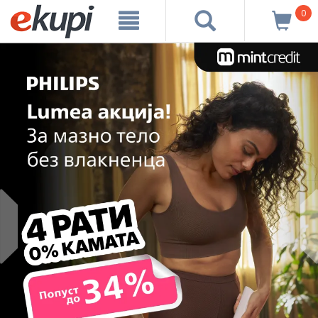
0
prev