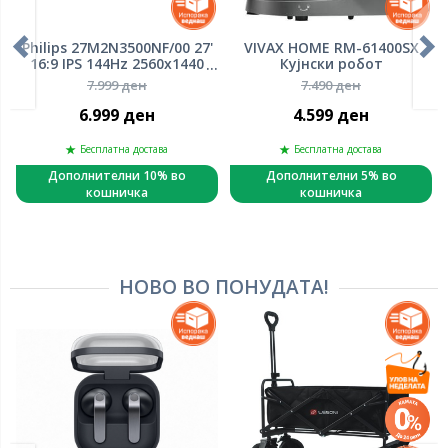
Philips 27M2N3500NF/00 27'
VIVAX HOME RM-61400SX
16:9 IPS 144Hz 2560x1440
Кујнски робот
HDMI x 1x 2.0 DP x 1x 1.4
7.999 ден
7.490 ден
6.999 ден
4.599 ден
Бесплатна достава
Бесплатна достава
Дополнителни 10% во
Дополнителни 5% во
кошничка
кошничка
НОВО ВО ПОНУДАТА!