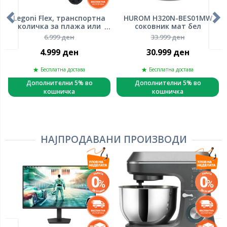
Legoni Flex, транспортна
HUROM H320N-BES01MW
количка за плажа или
соковник мат бел
кампирање , склоплива
6.999 ден
33.999 ден
4.999 ден
30.999 ден
Бесплатна достава
Бесплатна достава
Дополнителни 5% во
Дополнителни 5% во
кошничка
кошничка
НАЈПРОДАВАНИ ПРОИЗВОДИ