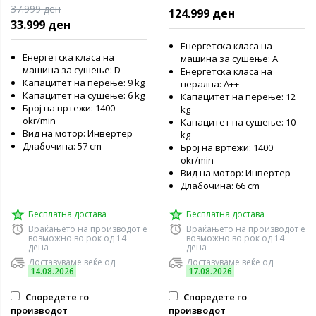
сушење, 9/6kg, 1400rpm
перење и сушење
37.999 ден
124.999 ден
33.999 ден
Енергетска класа на
Енергетска класа на
машина за сушење: А
машина за сушење: D
Енергетска класа на
Капацитет на перење: 9 kg
перална: А++
Капацитет на сушење: 6 kg
Капацитет на перење: 12
Број на вртежи: 1400
kg
okr/min
Капацитет на сушење: 10
Вид на мотор: Инвертер
kg
Длабочина: 57 cm
Број на вртежи: 1400
okr/min
Вид на мотор: Инвертер
Длабочина: 66 cm
Бесплатна достава
Бесплатна достава
Враќањето на производот е
Враќањето на производот е
возможно во рок од 14
возможно во рок од 14
дена
дена
Доставуваме веќе од
Доставуваме веќе од
14.08.2026
17.08.2026
Споредете го
Споредете го
производот
производот