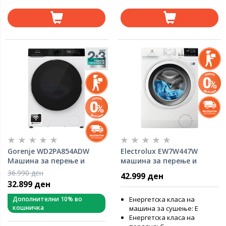
Gorenje WD2PA854ADW
Electrolux EW7W447W
Машина за перење и
машина за перење и
сушење
сушење
36.990 ден
42.999 ден
32.899 ден
Дополнителни 10% во
Енергетска класа на
кошничка
машина за сушење: E
Енергетска класа на