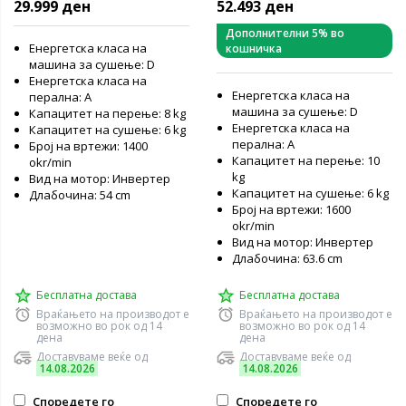
29.999 ден
52.493 ден
Дополнителни 5% во
Енергетска класа на
кошничка
машина за сушење: D
Енергетска класа на
Енергетска класа на
перална: А
машина за сушење: D
Капацитет на перење: 8 kg
Енергетска класа на
Капацитет на сушење: 6 kg
перална: А
Број на вртежи: 1400
Капацитет на перење: 10
okr/min
kg
Вид на мотор: Инвертер
Капацитет на сушење: 6 kg
Длабочина: 54 cm
Број на вртежи: 1600
okr/min
Вид на мотор: Инвертер
Длабочина: 63.6 cm
Бесплатна достава
Бесплатна достава
Враќањето на производот е
Враќањето на производот е
возможно во рок од 14
возможно во рок од 14
дена
дена
Доставуваме веќе од
Доставуваме веќе од
14.08.2026
14.08.2026
Споредете го
Споредете го