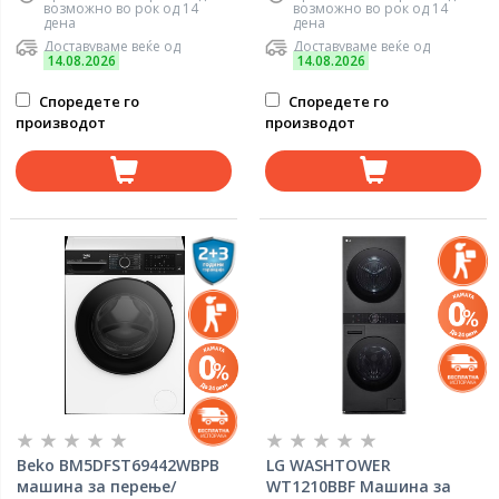
возможно во рок од 14
возможно во рок од 14
дена
дена
Доставуваме веќе од
Доставуваме веќе од
14.08.2026
14.08.2026
Споредете го
Споредете го
производот
производот
Beko BM5DFST69442WBPB
LG WASHTOWER
машина за перeње/
WT1210BBF Машина за