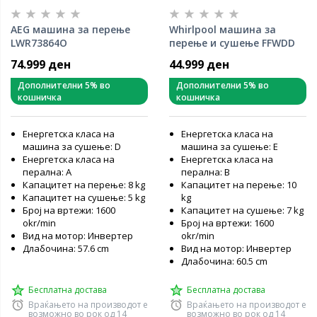
AEG машина за перење
Whirlpool машина за
LWR73864O
перење и сушење FFWDD
1076258 SV EE
74.999 ден
44.999 ден
Дополнителни 5% во
Дополнителни 5% во
кошничка
кошничка
Енергетска класа на
Енергетска класа на
машина за сушење: D
машина за сушење: E
Енергетска класа на
Енергетска класа на
перална: А
перална: B
Капацитет на перење: 8 kg
Капацитет на перење: 10
Капацитет на сушење: 5 kg
kg
Број на вртежи: 1600
Капацитет на сушење: 7 kg
okr/min
Број на вртежи: 1600
Вид на мотор: Инвертер
okr/min
Длабочина: 57.6 cm
Вид на мотор: Инвертер
Длабочина: 60.5 cm
Бесплатна достава
Бесплатна достава
Враќањето на производот е
Враќањето на производот е
возможно во рок од 14
возможно во рок од 14