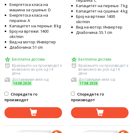
перална: C
Енергетска класа на
Капацитет на перење: 7 kg
машина за сушење: D
Капацитет на сушење: 4 kg
Енергетска класа на
Број на вртежи: 1400
перална: А
okr/min
Капацитет на перење: 8 kg
Вид на мотор: Инвертер
Број на вртежи: 1400
Длабочина: 55.1 cm
okr/min
Вид на мотор: Инвертер
Длабочина: 51 cm
Бесплатна достава
Бесплатна достава
Враќањето на производот е
Враќањето на производот е
возможно во рок од 14
возможно во рок од 14
дена
дена
Доставуваме веќе од
Доставуваме веќе од
14.08.2026
17.08.2026
Споредете го
Споредете го
производот
производот