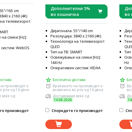
Dolby Vision, Quantum Dot
Dolby
Colour, 144Hz Game Mode
Дополнителни 5%
До
65"/165 cm
Pro
во кошничка
во
840 x 2160 (4K)
 на телевизорот:
Дијагонала: 55"/140 cm
Дија
SMART
Резолуција: 3840 x 2160 (4K)
Резо
на слики [Hz]:
Технологија на телевизорот:
Тех
QLED
QLE
 систем: WebOS
Тип на ТВ: SMART
Тип
Освежување на слики [Hz]:
Осв
144 Hz
Hz
Оперативен систем: VIDAA
Опе
остава
Бесплатна достава
Бе
на производот е
Враќањето на производот е
Вр
о рок од 14 дена
возможно во рок од 14 дена
во
 веќе од
Доставуваме веќе од
До
14.08.2026
14
го производот
Споредете го производот
Спо