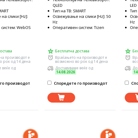
QLED
LED
SMART
Тип на ТВ: SMART
Тип
на слики [Hz]:
Освежување на слики [Hz]: 50
Осв
Hz
Hz
 систем: WebOS
Оперативен систем: Tizen
Опе
остава
Бесплатна достава
Бе
на производот е
Враќањето на производот е
Вр
о рок од 14 дена
возможно во рок од 14 дена
во
 веќе од
Доставуваме веќе од
До
14.08.2026
14
го производот
Споредете го производот
Спо