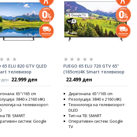
 65 ELU 820 GTV QLED
FUEGO 65 ELU 720 GTV 65"
art телевизор
(165cm)4K Smart телевизор
22.999 ден
22.499 ден
 ден
гонала: 65"/165 cm
Дијагонала: 65"/165 cm
луција: 3840 x 2160 (4K)
Резолуција: 3840 x 2160 (4K)
нологија на телевизорот:
Технологија на телевизорот:
D
DLED
 на ТВ: SMART
Тип на ТВ: SMART
ративен систем: Google
Оперативен систем: Google
TV