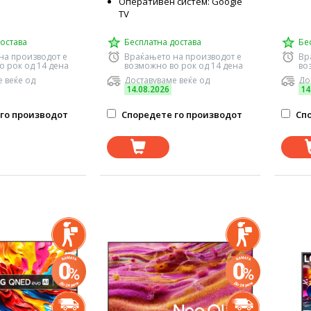
Оперативен систем: Google
TV
остава
Бесплатна достава
Бе
на производот е
Враќањето на производот е
Вр
о рок од 14 дена
возможно во рок од 14 дена
во
 веќе од
Доставуваме веќе од
До
14.08.2026
14
го производот
Споредете го производот
Спо