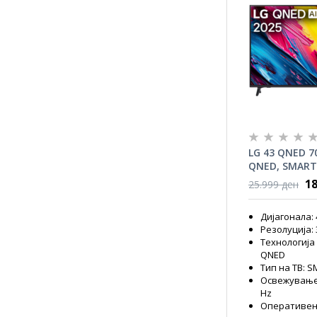
LG 43 QNED 7
QNED, SMART,
Gen8, HDR10
18
25.999 ден
Дијагонала: 
Резолуција: 3
Технологија
QNED
Тип на ТВ: 
Освежување 
Hz
Оперативен