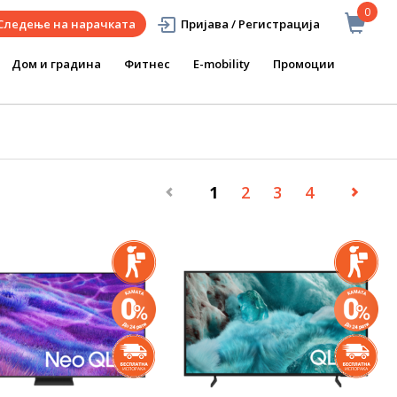
0
Следење на нарачката
Пријава / Регистрација
Дом и градина
Фитнес
E-mobility
Промоции
1
2
3
4