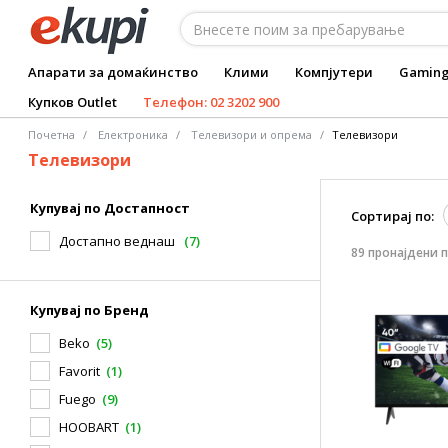
Апарати за домаќинство
Клими
Компјутери
Gamin
Купков Outlet
Телефон: 02 3202 900
Почетна
Електроника
Телевизори и опрема
Tелевизори
Tелевизори
Купувај по Достапност
Сортирај по:
Достапно веднаш
(7)
89 пронајдени 
Купувај по Бренд
Beko
(5)
Favorit
(1)
Fuego
(9)
HOOBART
(1)