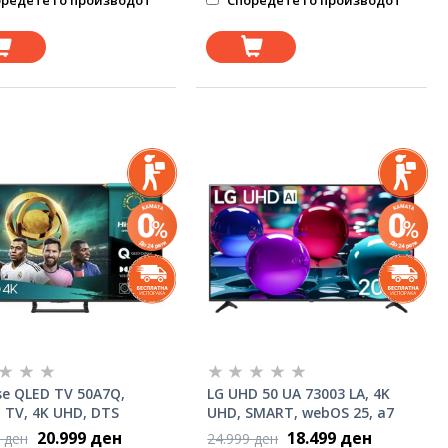
редете го производот
Споредете го производот
se QLED TV 50A7Q,
LG UHD 50 UA 73003 LA, 4K
 TV, 4K UHD, DTS
UHD, SMART, webOS 25, a7
l X, VIDAA Smart OS,
Gen8, ThinQ, HDR10
20.999 ден
18.499 ден
 ден
24.999 ден