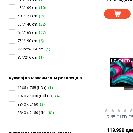
Споредете 
43"/109 cm
(10)
50"/127 cm
(9)
55"/140 cm
(32)
65"/165 cm
(27)
75"/190 cm
(6)
77 inch/ 195cm
(1)
85"/216 cm
(1)
Купувај по Максимална резолуција
1366 x 768 (HD+)
(1)
1920 x 1080 (Full HD)
(4)
3840 x 2160
(3)
3840 x 2160 (4K)
(81)
LG 65 OLED C
119.999 де