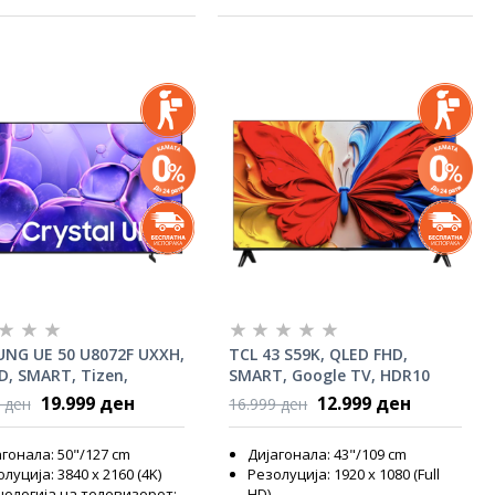
NG UE 50 U8072F UXXH,
TCL 43 S59K, QLED FHD,
D, SMART, Tizen,
SMART, Google TV, HDR10
al Processor 4K, HDR10+
19.999 ден
12.999 ден
 ден
16.999 ден
гонала: 50"/127 cm
Дијагонала: 43"/109 cm
луција: 3840 x 2160 (4K)
Резолуција: 1920 x 1080 (Full
нологија на телевизорот:
HD)