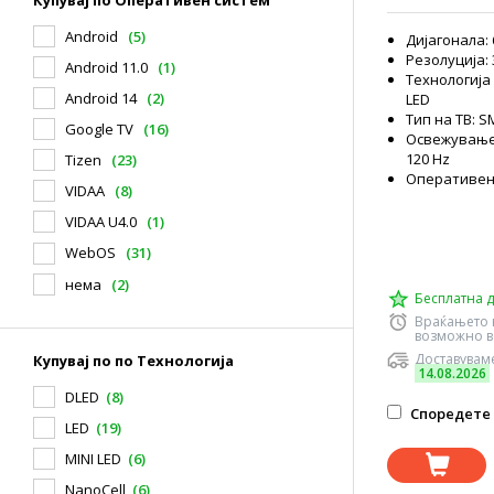
Купувај по Оперативен систем
Android
(5)
Дијагонала: 
Резолуција: 3
Android 11.0
(1)
Технологија
Android 14
(2)
LED
Тип на ТВ: 
Google TV
(16)
Освежување 
120 Hz
Tizen
(23)
Оперативен
VIDAA
(8)
VIDAA U4.0
(1)
WebOS
(31)
нема
(2)
Бесплатна д
Враќањето 
возможно в
Доставуваме
Купувај по по Технологија
14.08.2026
DLED
(8)
Споредете 
LED
(19)
MINI LED
(6)
NanoCell
(6)