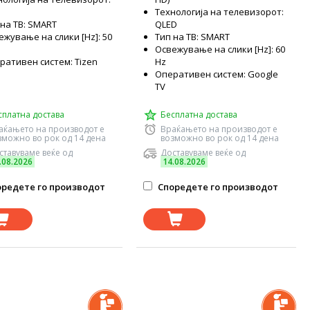
Технологија на телевизорот:
 на ТВ: SMART
QLED
ежување на слики [Hz]: 50
Тип на ТВ: SMART
Освежување на слики [Hz]: 60
ративен систем: Tizen
Hz
Оперативен систем: Google
TV
сплатна достава
Бесплатна достава
аќањето на производот е
Враќањето на производот е
зможно во рок од 14 дена
возможно во рок од 14 дена
ставуваме веќе од
Доставуваме веќе од
.08.2026
14.08.2026
редете го производот
Споредете го производот