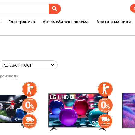
g
Електроника
Автомобилска опрема
Алати и машини
производи