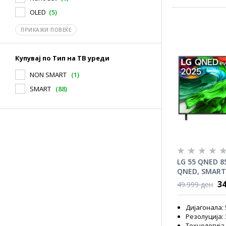
OLED
(5)
ПРИКАЖИ ПОВЕЌЕ
Купувај по Тип на ТВ уреди
NON SMART
(1)
SMART
(88)
LG 55 QNED 8
QNED, SMART,
Gen2, ThinQ,
34
49.999 ден
Дијагонала: 
Резолуција: 3
Технологија