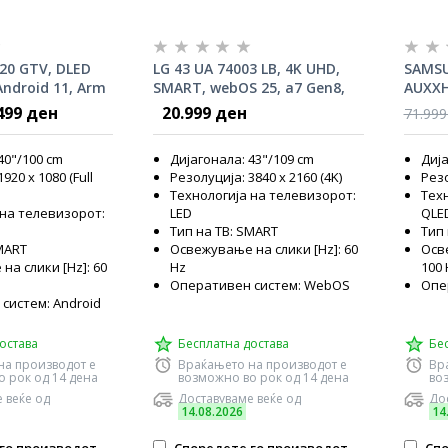
720 GTV, DLED
LG 43 UA 74003 LB, 4K UHD,
SAMSU
Android 11, Arm
SMART, webOS 25, a7 Gen8,
AUXXH
ThinQ, HDR10
Tizen
499 ден
20.999 ден
71.999
40"/100 cm
Дијагонала: 43"/109 cm
Дија
920 x 1080 (Full
Резолуција: 3840 x 2160 (4K)
Резо
Технологија на телевизорот:
Тех
 на телевизорот:
LED
QLE
Тип на ТВ: SMART
Тип 
MART
Освежување на слики [Hz]: 60
Осве
а слики [Hz]: 60
Hz
100 
Оперативен систем: WebOS
Опе
систем: Android
остава
Бесплатна достава
Бе
на производот е
Враќањето на производот е
Вр
 рок од 14 дена
возможно во рок од 14 дена
во
 веќе од
Доставуваме веќе од
Дос
14.08.2026
14