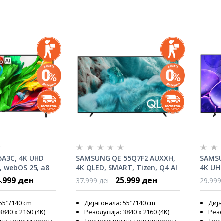
5A3C, 4K UHD
SAMSUNG QE 55Q7F2 AUXXH,
SAMSU
 webOS 25, a8
4K QLED, SMART, Tizen, Q4 AI
4K UH
 HDR10
Cryst
.999 ден
25.999 ден
37.999 ден
29.999
55"/140 cm
Дијагонала: 55"/140 cm
Дија
840 x 2160 (4K)
Резолуција: 3840 x 2160 (4K)
Резо
 на телевизорот:
Технологија на телевизорот:
Тех