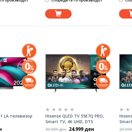
го производот
Споредете го производот
Спо
51 LA телевизор
Hisense QLED TV 55E7Q PRO,
Hisen
Smart TV, 4K UHD, DTS
Smart
Virtual X, VIDAA Smart OS,
Virtua
н
24.999 ден
39.999 ден
29.999