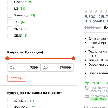
Hisense
(9)
LG
(31)
Samsung
(23)
FUEGO 40 EL 
FHD, SMART, 
TCL
(6)
Cortex-A55
8.
10.999 ден
Vivax
(1)
ZEUS
(3)
Дијагонала: 
Резолуција: 1
HD)
Технологија
Купувај по Цена (ден)
DLED
Тип на ТВ: S
Освежување н
Од
До
Hz
Оперативен 
ПОТВРДИ
Бесплатна д
Враќањето 
возможно во
Купувај по Големина на екранот
Доставуваме
14.08.2026
32"/82 cm
(1)
40"/100 cm
(2)