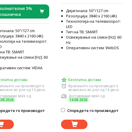
 Vision, Dolby Atmos
полнителни 5%
Дијагонала: 50"/127 cm
 кошничка
Резолуција: 3840 x 2160 (4K)
Технологија на телевизорот:
LED
гонала: 50"/127 cm
Тип на ТВ: SMART
луција: 3840 x 2160 (4K)
Освежување на слики [Hz]: 60
нологија на телевизорот:
Hz
D
Оперативен систем: WebOS
 на ТВ: SMART
ежување на слики [Hz]: 60
ративен систем: VIDAA
сплатна достава
Бесплатна достава
аќањето на производот е
Враќањето на производот е
зможно во рок од 14 дена
возможно во рок од 14 дена
ставуваме веќе од
Доставуваме веќе од
.08.2026
14.08.2026
редете го производот
Споредете го производот