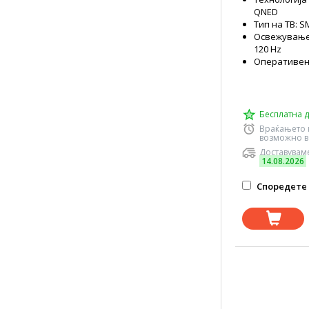
QNED
Тип на ТВ: 
Освежување 
120 Hz
Оперативен
Бесплатна д
Враќањето 
возможно в
Доставуваме
14.08.2026
Споредете 