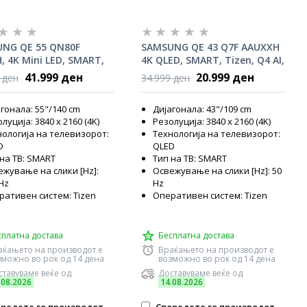
NG QE 55 QN80F
SAMSUNG QE 43 Q7F AAUXXH
, 4K Mini LED, SMART,
4K QLED, SMART, Tizen, Q4 AI,
, NQ4 AI Gen2, HDR10+
HDR
41.999 ден
20.999 ден
 ден
34.999 ден
гонала: 55"/140 cm
Дијагонала: 43"/109 cm
луција: 3840 x 2160 (4K)
Резолуција: 3840 x 2160 (4K)
нологија на телевизорот:
Технологија на телевизорот:
D
QLED
на ТВ: SMART
Тип на ТВ: SMART
жување на слики [Hz]:
Освежување на слики [Hz]: 50
Hz
Hz
ративен систем: Tizen
Оперативен систем: Tizen
сплатна достава
Бесплатна достава
аќањето на производот е
Враќањето на производот е
зможно во рок од 14 дена
возможно во рок од 14 дена
тавуваме веќе од
Доставуваме веќе од
.08.2026
14.08.2026