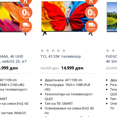
0A6A, 4K UHD
TCL 43 S5K телевизор
FUEGO
 webOS 25, α7
4K Sm
.999 ден
14.999 ден
16.999 ден
25.999
43"/109 cm
Дијагонала: 43"/109 cm
Дија
840 x 2160 (4K)
Резолуција: 1920 x 1080 (Full
Резо
 на телевизорот:
HD)
Тех
Технологија на телевизорот:
QLE
SMART
QLED
Тип
на слики [Hz]: 60
Тип на ТВ: SMART
Опе
Освежување на слики [Hz]: 60
TV
 систем: WebOS
Hz