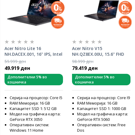
Acer Nitro Lite 16
Acer Nitro V15
NH.DACEX.001, 16" IPS, Intel
NH.QZ8EX.00U, 15.6" FHD
Core i5-13420H, 16 GB RAM,
IPS 165Hz, Intel Core i9-
59.999 ден
98.999 ден
512 GB SSD, nVidia GeForce
13900H, 16GB RAM, 1TB
49.919 ден
79.419 ден
RTX 3050, Windows 11
SSD, nVidia GeForce RTX
Home, лаптоп
5060, FreeDOS, gaming
Дополнителни 5% во
Дополнителни 5% во
кошничка
кошничка
лаптоп
Серија на процесор: Core I5
Серија на процесор: Core I9
RAM Меморија: 16 GB
RAM Меморија: 16 GB
Капацитет SSD 1: 512 GB
Капацитет SSD 1: 1000 GB
Модел на графичка карта:
Модел на графичка карта:
GeForce RTX 3050
GeForce RTX 5060
Оперативен систем:
Оперативен систем: Free
Windows 11 Home
Dos