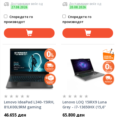
Доставуваме веќе од
Доставуваме веќе од
27.08.2026
20.08.2026
Споредете го
Споредете го
производот
производот
Lenovo IdeaPad L340-15IRH,
Lenovo LOQ 15IRX9 Luna
81LK00L9RM gaming
Grey - i7-13650HX (15,6"
FHD,Intel Core i7-
46.655 ден
65.800 ден
13650HX/16GB/FreeDOS)