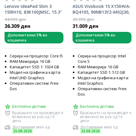
Lenovo IdeaPad Slim 3
ASUS Vivobook 15 X1504VA-
15IRH10, 83K100JMSC, 15.3"
BQ4105, 90NB13Y2-M02J30,
WUXGA IPS, Intel Core i5-
15.6" FHD, Intel Core 5
44.999 ден
39.999 ден
13420H, 16GB RAM, 1TB
120U, 16GB RAM, 512GB
36.309 ден
31.009 ден
PCIe NVMe SSD, Intel UHD
PCIe NVMe SSD, Intel
Graphics, Free DOS, лаптоп
Graphics, DOS, лаптоп
Дополнителни 5% во
Дополнителни 5% во
кошничка
кошничка
Серија на процесор: Core I5
Серија на процесор: Intel
RAM Меморија: 16 GB
Core 5
Капацитет SSD 1: 1024 GB
RAM Меморија: 16 GB
Модел на графичка карта:
Капацитет SSD 1: 512 GB
Intel UHD Graphics
Модел на графичка карта:
Оперативен систем: Free
Intel Graphics
Dos
Оперативен систем: Free
Dos
Бесплатна достава
Бесплатна достава
Враќањето на производот е
Враќањето на производот е
возможно во рок од 14
возможно во рок од 14
дена
дена
Доставуваме веќе од
Доставуваме веќе од
25.08.2026
25.08.2026