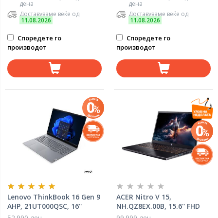
дена
дена
Доставуваме веќе од
Доставуваме веќе од
11.08.2026
11.08.2026
Споредете го
Споредете го
производот
производот
Lenovo ThinkBook 16 Gen 9
ACER Nitro V 15,
AHP, 21UT000QSC, 16''
NH.QZ8EX.00B, 15.6'' FHD
WUXGA, AMD Ryzen 7 250,
IPS 165Hz, Intel Core i9-
52.990 ден
99.999 ден