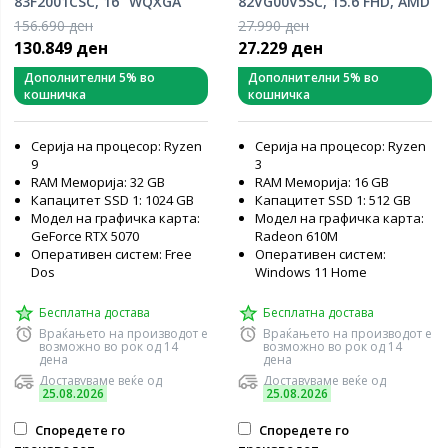
83F2001CSC, 16" WQXGA
82VG00V5SC, 15.6 FHD, AMD
OLED 165Hz, AMD Ryzen 9
Ryzen 3 7320U, 16GB RAM,
156.690 ден
27.990 ден
9955HX, 32GB RAM, 1TB
512GB PCIe NVMe SSD, AMD
130.849 ден
27.229 ден
PCIe NVMe SSD, NVIDIA
Radeon 610M Graphics,
GeForce RTX 5070, Free
Windows 11 Home, лаптоп
Дополнителни 5% во
Дополнителни 5% во
кошничка
кошничка
DOS, лаптоп
Серија на процесор: Ryzen
Серија на процесор: Ryzen
9
3
RAM Меморија: 32 GB
RAM Меморија: 16 GB
Капацитет SSD 1: 1024 GB
Капацитет SSD 1: 512 GB
Модел на графичка карта:
Модел на графичка карта:
GeForce RTX 5070
Radeon 610M
Оперативен систем: Free
Оперативен систем:
Dos
Windows 11 Home
Бесплатна достава
Бесплатна достава
Враќањето на производот е
Враќањето на производот е
возможно во рок од 14
возможно во рок од 14
дена
дена
Доставуваме веќе од
Доставуваме веќе од
25.08.2026
25.08.2026
Споредете го
Споредете го