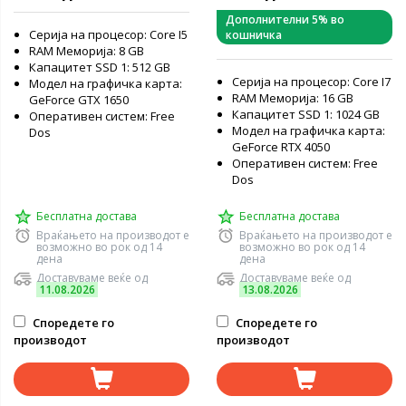
83DV005QRM лаптоп
Дополнителни 5% во
Серија на процесор: Core I5
кошничка
RAM Меморија: 8 GB
Капацитет SSD 1: 512 GB
Серија на процесор: Core I7
Модел на графичка карта:
RAM Меморија: 16 GB
GeForce GTX 1650
Капацитет SSD 1: 1024 GB
Оперативен систем: Free
Модел на графичка карта:
Dos
GeForce RTX 4050
Оперативен систем: Free
Dos
Бесплатна достава
Бесплатна достава
Враќањето на производот е
Враќањето на производот е
возможно во рок од 14
возможно во рок од 14
дена
дена
Доставуваме веќе од
Доставуваме веќе од
11.08.2026
13.08.2026
Споредете го
Споредете го
производот
производот