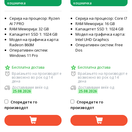
кошничка
кошничка
Windows 11 Pro, лаптоп
Серија на процесор: Ryzen
Серија на процесор: Core I7
AI 7 PRO
RAM Меморија: 16 GB
RAM Меморија: 32 GB
Капацитет SSD 1: 1024 GB
Капацитет SSD 1: 1024 GB
Модел на графичка карта:
Модел на графичка карта:
Intel UHD Graphics
Radeon 860M
Оперативен систем: Free
Оперативен систем:
Dos
Windows 11 Pro
Бесплатна достава
Бесплатна достава
Враќањето на производот е
Враќањето на производот е
возможно во рок од 14
возможно во рок од 14
дена
дена
Доставуваме веќе од
Доставуваме веќе од
25.08.2026
25.08.2026
Споредете го
Споредете го
производот
производот