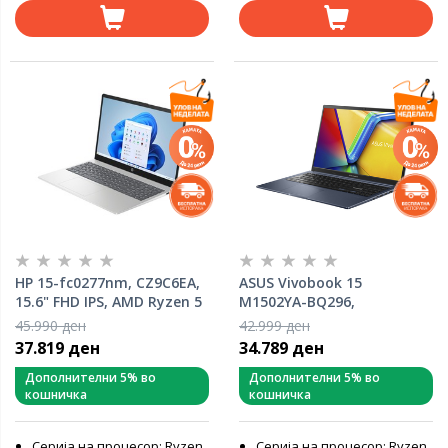
HP 15-fc0277nm, CZ9C6EA,
ASUS Vivobook 15
15.6" FHD IPS, AMD Ryzen 5
M1502YA-BQ296,
7520U, 16GB RAM, 512GB
90NB0ZX2-M001X0, 15.6"
45.990 ден
42.999 ден
SSD, AMD Radeon Graphics,
FHD, AMD Ryzen 7 7730U,
37.819 ден
34.789 ден
Windows 11 Home, лаптоп
16GB RAM, 1TB SSD, AMD
Radeon Graphics, FreeDOS,
Дополнителни 5% во
Дополнителни 5% во
кошничка
кошничка
лаптоп
Серија на процесор: Ryzen
Серија на процесор: Ryzen