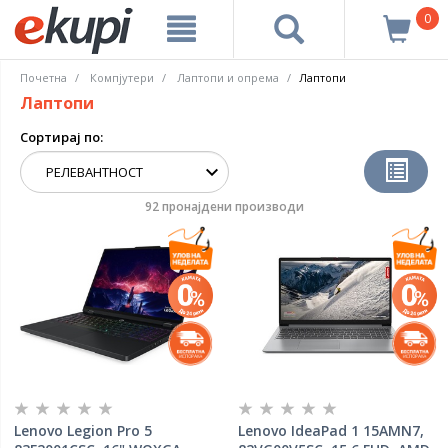
0
Почетна
Компјутери
Лаптопи и опрема
Лаптопи
Лаптопи
Сортирај по:
92 пронајдени производи
Lenovo Legion Pro 5
Lenovo IdeaPad 1 15AMN7,