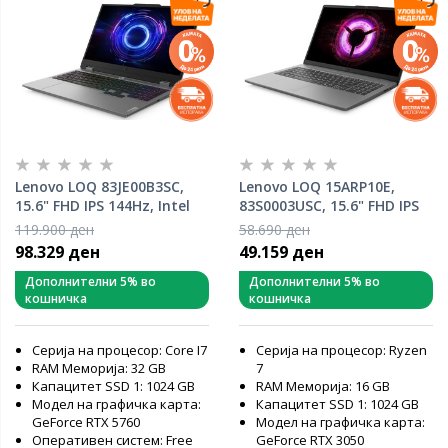
Lenovo LOQ 83JE00B3SC,
Lenovo LOQ 15ARP10E,
15.6" FHD IPS 144Hz, Intel
83S0003USC, 15.6" FHD IPS
Core i7-13650HX, 32GB
144Hz, AMD Ryzen 7
119.900 ден
58.690 ден
RAM, 1TB PCIe NVMe SSD,
7735HS, 16GB RAM, 1TB
98.329 ден
49.159 ден
NVIDIA GeForce RTX 5070,
SSD, Nivdia GeForce RTX
Free DOS, лаптоп
3050, Free DOS, лаптоп
Дополнителни 5% во
Дополнителни 5% во
кошничка
кошничка
Серија на процесор: Core I7
Серија на процесор: Ryzen
RAM Меморија: 32 GB
7
Капацитет SSD 1: 1024 GB
RAM Меморија: 16 GB
Модел на графичка карта:
Капацитет SSD 1: 1024 GB
GeForce RTX 5760
Модел на графичка карта:
Оперативен систем: Free
GeForce RTX 3050