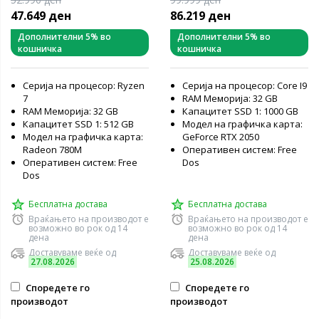
32GB RAM, 512GB PCIe
13900H, 32GB RAM, 1TB
47.649 ден
86.219 ден
NVMe SSD, AMD Radeon
SSD, nVidia GeForce RTX
780M Graphics, Free DOS,
5060, bez OS-a, лаптоп
Дополнителни 5% во
Дополнителни 5% во
кошничка
кошничка
prijenosno računalo
Серија на процесор: Ryzen
Серија на процесор: Core I9
7
RAM Меморија: 32 GB
RAM Меморија: 32 GB
Капацитет SSD 1: 1000 GB
Капацитет SSD 1: 512 GB
Модел на графичка карта:
Модел на графичка карта:
GeForce RTX 2050
Radeon 780M
Оперативен систем: Free
Оперативен систем: Free
Dos
Dos
Бесплатна достава
Бесплатна достава
Враќањето на производот е
Враќањето на производот е
возможно во рок од 14
возможно во рок од 14
дена
дена
Доставуваме веќе од
Доставуваме веќе од
27.08.2026
25.08.2026
Споредете го
Споредете го
производот
производот