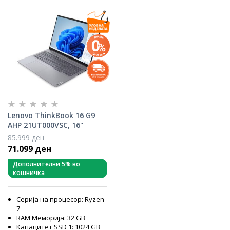
Lenovo ThinkBook 16 G9
AHP 21UT000VSC, 16"
WUXGA (1920x1200) IPS
85.999 ден
400nits, AMD Ryzen 7 250,
71.099 ден
32GB RAM, 1TB SSD, AMD
Radeon 780M Graphics,
Дополнителни 5% во
кошничка
Windows 11 Pro
Серија на процесор: Ryzen
7
RAM Меморија: 32 GB
Капацитет SSD 1: 1024 GB