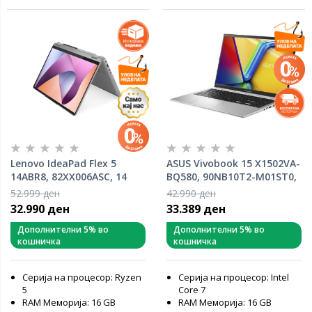
Lenovo IdeaPad Flex 5
ASUS Vivobook 15 X1502VA-
14ABR8, 82XX006ASC, 14
BQ580, 90NB10T2-M01ST0,
WUXGA IPS Touchscreen
15.6" FHD IPS, Intel Core i7-
52.999 ден
42.990 ден
300nits, AMD Ryzen 5
13620H, 16GB RAM, 512GB
32.990 ден
33.389 ден
7530U, 16GB RAM, 512GB
PCIe SSD, Intel Iris Xe
PCIe NVMe SSD, AMD
Graphics, FreeDOS, лаптоп
Дополнителни 5% во
Дополнителни 5% во
кошничка
кошничка
Radeon Graphics, Windows
11 Home, лаптоп
Серија на процесор: Ryzen
Серија на процесор: Intel
5
Core 7
RAM Меморија: 16 GB
RAM Меморија: 16 GB