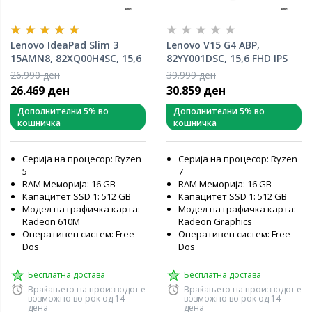
Lenovo IdeaPad Slim 3
Lenovo V15 G4 ABP,
15AMN8, 82XQ00H4SC, 15,6
82YY001DSC, 15,6 FHD IPS
FHD IPS 300nits, AMD Ryzen
300nits, AMD Ryzen 7
26.990 ден
39.999 ден
5 7520U, 16GB RAM, 512GB
7730U, 16GB RAM, 512GB
26.469 ден
30.859 ден
PCIe NVMe SSD, AMD
PCIe NVMe SSD, AMD
Radeon 610M, Free DOS,
Radeon Graphics, Free DOS,
Дополнителни 5% во
Дополнителни 5% во
кошничка
кошничка
лаптоп
лаптоп
Серија на процесор: Ryzen
Серија на процесор: Ryzen
5
7
RAM Меморија: 16 GB
RAM Меморија: 16 GB
Капацитет SSD 1: 512 GB
Капацитет SSD 1: 512 GB
Модел на графичка карта:
Модел на графичка карта:
Radeon 610M
Radeon Graphics
Оперативен систем: Free
Оперативен систем: Free
Dos
Dos
Бесплатна достава
Бесплатна достава
Враќањето на производот е
Враќањето на производот е
возможно во рок од 14
возможно во рок од 14
дена
дена