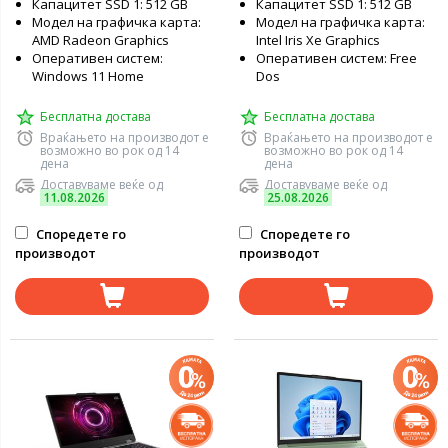
Капацитет SSD 1: 512 GB
Капацитет SSD 1: 512 GB
Модел на графичка карта:
Модел на графичка карта:
AMD Radeon Graphics
Intel Iris Xe Graphics
Оперативен систем:
Оперативен систем: Free
Windows 11 Home
Dos
Бесплатна достава
Бесплатна достава
Враќањето на производот е
Враќањето на производот е
возможно во рок од 14
возможно во рок од 14
дена
дена
Доставуваме веќе од
Доставуваме веќе од
11.08.2026
25.08.2026
Споредете го
Споредете го
производот
производот