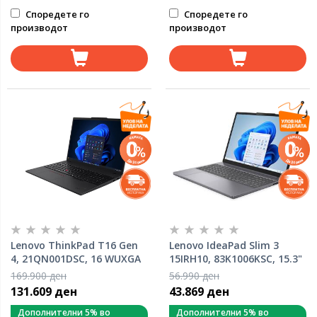
Споредете го
Споредете го
производот
производот
Lenovo ThinkPad T16 Gen
Lenovo IdeaPad Slim 3
4, 21QN001DSC, 16 WUXGA
15IRH10, 83K1006KSC, 15.3"
IPS 400nits, AMD Ryzen AI 7
WUXGA IPS, Intel Core i7
169.900 ден
56.990 ден
PRO 350, 32GB RAM, 1TB
13620H, 16GB RAM, 1TB
131.609 ден
43.869 ден
PCIe NVMe SSD, AMD
SSD, Intel UHD Graphics,
Radeon 860M Graphics,
FreeDOS, лаптоп
Дополнителни 5% во
Дополнителни 5% во