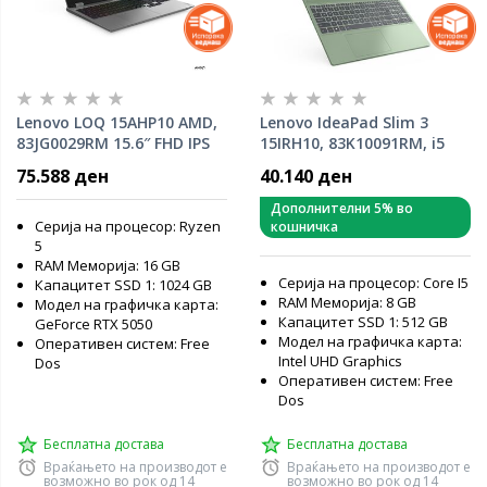
Lenovo LOQ 15AHP10 AMD,
Lenovo IdeaPad Slim 3
83JG0029RM 15.6″ FHD IPS
15IRH10, 83K10091RM, i5
144Hz, AMD R5 220 16GB,
13420H, 16GB DDR5, 15,3"
75.588 ден
40.140 ден
1TB SSD, RTX 5050 8GB
WUXGA, SSD 512GB,
лаптоп
Лаптоп
Дополнителни 5% во
Серија на процесор: Ryzen
кошничка
5
RAM Меморија: 16 GB
Серија на процесор: Core I5
Капацитет SSD 1: 1024 GB
RAM Меморија: 8 GB
Модел на графичка карта:
Капацитет SSD 1: 512 GB
GeForce RTX 5050
Модел на графичка карта:
Оперативен систем: Free
Intel UHD Graphics
Dos
Оперативен систем: Free
Dos
Бесплатна достава
Бесплатна достава
Враќањето на производот е
Враќањето на производот е
возможно во рок од 14
возможно во рок од 14