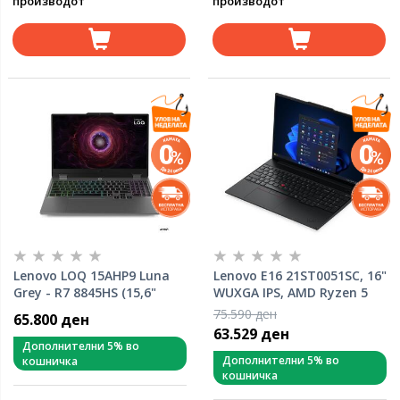
производот
производот
Lenovo LOQ 15AHP9 Luna
Lenovo E16 21ST0051SC, 16"
Grey - R7 8845HS (15,6"
WUXGA IPS, AMD Ryzen 5
FHD,AMD Ryzen 7
220, 32GB RAM, 1TB SSD,
75.590 ден
65.800 ден
8845HS/16GB/FreeDOS)
Radeon Graphics, Free DOS,
63.529 ден
83DX0083RM лаптоп
лаптоп
Дополнителни 5% во
Дополнителни 5% во
кошничка
кошничка