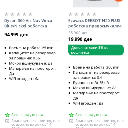
Dyson 360 Vis Nav Vinca
Ecovacs DEEBOT N20 PLUS
Blue/Nickel роботска
роботска правосмукалка
правосмукалка
35.900 ден
94.999 ден
19.990 ден
Време на работа: 65 min
Дополнителни 5% во
кошничка
Капацитет на резервоар
за прашина: 0.56 l
Мокро вшмукување: Да
Време на работа: 300 min
Мапирање на просторот:
Капацитет на резервоар
Да
за прашина: 0.4 l
WiFI вграден : Да
Бучавост (dB): 65 dB
Мокро вшмукување: Да
Мапирање на просторот:
Да
WiFI вграден : Да
Бесплатна достава
Бесплатна достава
Враќањето на производот е
Враќањето на производот е
возможно во рок од 14
возможно во рок од 14