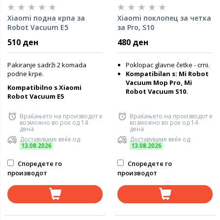
Xiaomi подна крпа за
Xiaomi поклопец за четка
Robot Vacuum E5
за Pro, S10
510 ден
480 ден
Pakiranje sadrži 2 komada
Poklopac glavne četke - crni.
podne krpe.
Kompatibilan s: Mi Robot
Vacuum Mop Pro, Mi
Kompatibilno s Xiaomi
Robot Vacuum S10.
Robot Vacuum E5
Враќањето на производот е
Враќањето на производот е
возможно во рок од 14
возможно во рок од 14
дена
дена
Доставуваме веќе од
Доставуваме веќе од
13.08.2026
13.08.2026
Споредете го
Споредете го
производот
производот