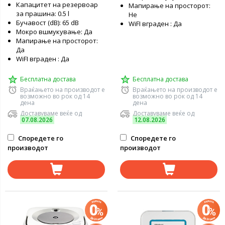
Капацитет на резервоар
Мапирање на просторот:
за прашина: 0.5 l
Не
Бучавост (dB): 65 dB
WiFI вграден : Да
Мокро вшмукување: Да
Мапирање на просторот:
Да
WiFI вграден : Да
Бесплатна достава
Бесплатна достава
Враќањето на производот е
Враќањето на производот е
возможно во рок од 14
возможно во рок од 14
дена
дена
Доставуваме веќе од
Доставуваме веќе од
07.08.2026
12.08.2026
Споредете го
Споредете го
производот
производот