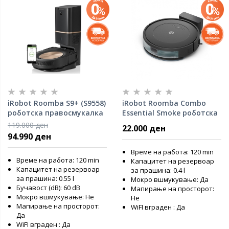
iRobot Roomba S9+ (S9558)
iRobot Roomba Combo
роботска правосмукалка
Essential Smoke роботска
правосмукалка
119.000 ден
22.000 ден
94.990 ден
Време на работа: 120 min
Време на работа: 120 min
Капацитет на резервоар
Капацитет на резервоар
за прашина: 0.4 l
за прашина: 0.55 l
Мокро вшмукување: Да
Бучавост (dB): 60 dB
Мапирање на просторот:
Мокро вшмукување: Не
Не
Мапирање на просторот:
WiFI вграден : Да
Да
WiFI вграден : Да