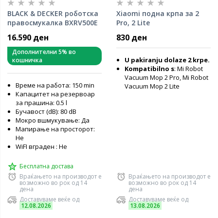
BLACK & DECKER роботска
Xiaomi подна крпа за 2
правосмукалка BXRV500E
Pro, 2 Lite
16.590 ден
830 ден
Дополнителни 5% во
U pakiranju dolaze 2 krpe.
кошничка
Kompatibilno s
: Mi Robot
Vacuum Mop 2 Pro, Mi Robot
Време на работа: 150 min
Vacuum Mop 2 Lite
Капацитет на резервоар
за прашина: 0.5 l
Бучавост (dB): 80 dB
Мокро вшмукување: Да
Мапирање на просторот:
Не
WiFI вграден : Не
Бесплатна достава
Враќањето на производот е
Враќањето на производот е
возможно во рок од 14
возможно во рок од 14
дена
дена
Доставуваме веќе од
Доставуваме веќе од
12.08.2026
13.08.2026