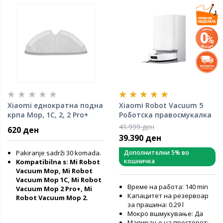
Xiaomi еднократна подна
Xiaomi Robot Vacuum 5
крпа Mop, 1C, 2, 2 Pro+
Роботска правосмукалка
41.999 ден
620 ден
39.390 ден
Pakiranje sadrži 30 komada.
Дополнителни 5% во
кошничка
Kompatibilna s: Mi Robot
Vacuum Mop, Mi Robot
Vacuum Mop 1C, Mi Robot
Време на работа: 140 min
Vacuum Mop 2 Pro+, Mi
Капацитет на резервоар
Robot Vacuum Mop 2.
за прашина: 0.29 l
Мокро вшмукување: Да
Мапирање на просторот: