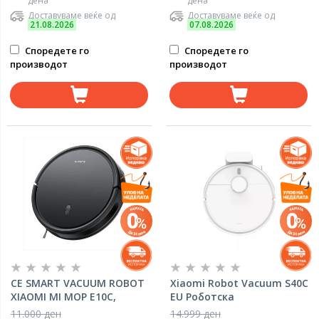
дена
дена
Доставуваме веќе од
Доставуваме веќе од
21.08.2026
07.08.2026
Споредете го
Споредете го
производот
производот
CE SMART VACUUM ROBOT
Xiaomi Robot Vacuum S40C
XIAOMI MI MOP E10C,
EU Роботска
Black/0
правосмукалка
11.000 ден
14.999 ден