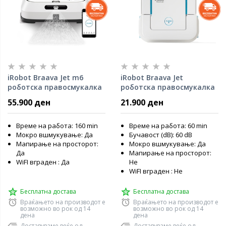
iRobot Braava Jet m6
iRobot Braava Jet
роботска правосмукалка
роботска правосмукалка
55.900 ден
21.900 ден
Време на работа: 160 min
Време на работа: 60 min
Мокро вшмукување: Да
Бучавост (dB): 60 dB
Мапирање на просторот:
Мокро вшмукување: Да
Да
Мапирање на просторот:
WiFI вграден : Да
Не
WiFI вграден : Не
Бесплатна достава
Бесплатна достава
Враќањето на производот е
Враќањето на производот е
возможно во рок од 14
возможно во рок од 14
дена
дена
Доставуваме веќе од
Доставуваме веќе од