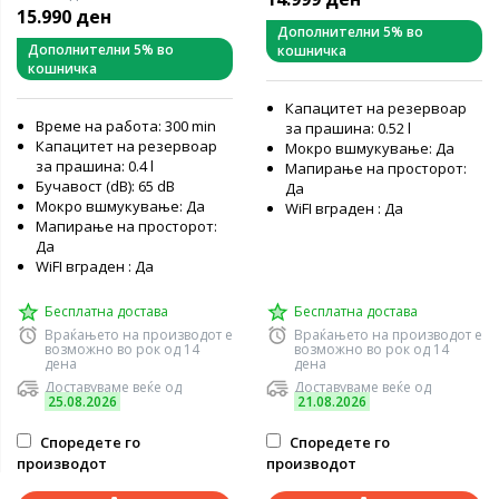
15.990 ден
Дополнителни 5% во
Дополнителни 5% во
кошничка
кошничка
Капацитет на резервоар
Време на работа: 300 min
за прашина: 0.52 l
Капацитет на резервоар
Мокро вшмукување: Да
за прашина: 0.4 l
Мапирање на просторот:
Бучавост (dB): 65 dB
Да
Мокро вшмукување: Да
WiFI вграден : Да
Мапирање на просторот:
Да
WiFI вграден : Да
Бесплатна достава
Бесплатна достава
Враќањето на производот е
Враќањето на производот е
возможно во рок од 14
возможно во рок од 14
дена
дена
Доставуваме веќе од
Доставуваме веќе од
25.08.2026
21.08.2026
Споредете го
Споредете го
производот
производот