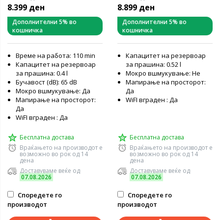
8.399 ден
8.899 ден
Дополнителни 5% во
Дополнителни 5% во
кошничка
кошничка
Време на работа: 110 min
Капацитет на резервоар
Капацитет на резервоар
за прашина: 0.52 l
за прашина: 0.4 l
Мокро вшмукување: Не
Бучавост (dB): 65 dB
Мапирање на просторот:
Мокро вшмукување: Да
Да
Мапирање на просторот:
WiFI вграден : Да
Да
WiFI вграден : Да
Бесплатна достава
Бесплатна достава
Враќањето на производот е
Враќањето на производот е
возможно во рок од 14
возможно во рок од 14
дена
дена
Доставуваме веќе од
Доставуваме веќе од
07.08.2026
07.08.2026
Споредете го
Споредете го
производот
производот