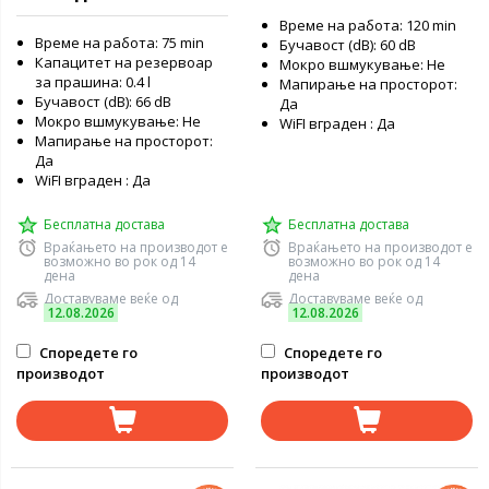
Време на работа: 120 min
Време на работа: 75 min
Бучавост (dB): 60 dB
Капацитет на резервоар
Мокро вшмукување: Не
за прашина: 0.4 l
Мапирање на просторот:
Бучавост (dB): 66 dB
Да
Мокро вшмукување: Не
WiFI вграден : Да
Мапирање на просторот:
Да
WiFI вграден : Да
Бесплатна достава
Бесплатна достава
Враќањето на производот е
Враќањето на производот е
возможно во рок од 14
возможно во рок од 14
дена
дена
Доставуваме веќе од
Доставуваме веќе од
12.08.2026
12.08.2026
Споредете го
Споредете го
производот
производот