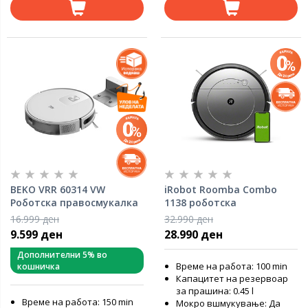
BEKO VRR 60314 VW
iRobot Roomba Combo
Роботска правосмукалка
1138 роботска
правосмукалка
16.999 ден
32.990 ден
9.599 ден
28.990 ден
Дополнителни 5% во
Време на работа: 100 min
кошничка
Капацитет на резервоар
за прашина: 0.45 l
Време на работа: 150 min
Мокро вшмукување: Да