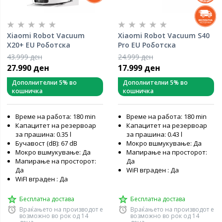
Xiaomi Robot Vacuum
Xiaomi Robot Vacuum S40
X20+ EU Роботска
Pro EU Роботска
правосмукалка
правосмукалка
43.999 ден
24.999 ден
27.990 ден
17.999 ден
Дополнителни 5% во
Дополнителни 5% во
кошничка
кошничка
Време на работа: 180 min
Време на работа: 180 min
Капацитет на резервоар
Капацитет на резервоар
за прашина: 0.35 l
за прашина: 0.43 l
Бучавост (dB): 67 dB
Мокро вшмукување: Да
Мокро вшмукување: Да
Мапирање на просторот:
Мапирање на просторот:
Да
Да
WiFI вграден : Да
WiFI вграден : Да
Бесплатна достава
Бесплатна достава
Враќањето на производот е
Враќањето на производот е
возможно во рок од 14
возможно во рок од 14