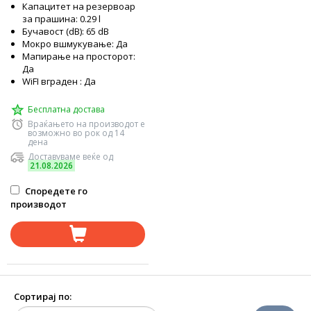
Капацитет на резервоар
за прашина: 0.29 l
Бучавост (dB): 65 dB
Мокро вшмукување: Да
Мапирање на просторот:
Да
WiFI вграден : Да
Бесплатна достава
Враќањето на производот е
возможно во рок од 14
дена
Доставуваме веќе од
21.08.2026
Споредете го
производот
Сортирај по: