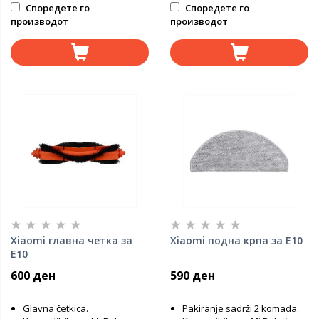
Споредете го
Споредете го
производот
производот
Xiaomi главна четка за
Xiaomi подна крпа за E10
E10
600 ден
590 ден
Glavna četkica.
Pakiranje sadrži 2 komada.